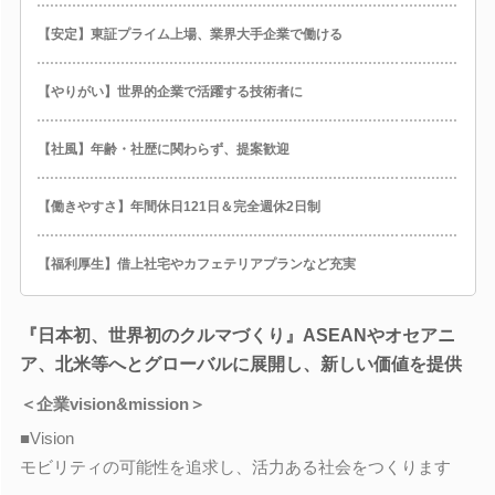
【安定】東証プライム上場、業界大手企業で働ける
【やりがい】世界的企業で活躍する技術者に
【社風】年齢・社歴に関わらず、提案歓迎
【働きやすさ】年間休日121日＆完全週休2日制
【福利厚生】借上社宅やカフェテリアプランなど充実
『日本初、世界初のクルマづくり』ASEANやオセアニ
ア、北米等へとグローバルに展開し、新しい価値を提供
＜企業vision&mission＞
■Vision
モビリティの可能性を追求し、活力ある社会をつくります