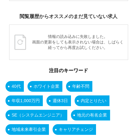
閲覧履歴からオススメのまだ見ていない求人
情報の読み込みに失敗しました。
画面の更新をしても表示されない場合は、しばらく
経ってから再度お試しください。
注目のキーワード
40代
ホワイト企業
年齢不問
年収1,000万円
週休3日
内定とりたい
SE（システムエンジニア）
地元の有名企業
地域未来牽引企業
キャリアチェンジ