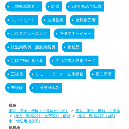
土地家屋調査士
関東
20代 初めて転職
フルリモート
技術営業
登録販売者
ハウスクリーニング
声優マネージャー
鉄道乗務員・船舶乗務員
化粧品
定時で帰れる仕事
注目の求人検索ワード
正社員
リモートワーク・在宅勤務
第二新卒
未経験
土日祝日休み
職種
電気・電子・機械・半導体から探す
>
電気・電子・機械・半導体
>
機械・機構設計・金型設計・解析
>
機械・機構設計（自動
車・輸送用機器系）
勤務地