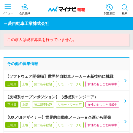
メニュー
会員登録
閲覧履歴
検索
三菱自動車工業株式会社
この求人は現在募集を行っていません。
その他の募集情報
【ソフトウェア開発職】世界的自動車メーカー★新技術に挑戦
正社員
上場
第二新卒歓迎
リモートワーク可
女性のおしごと掲載中
【技術系オープンポジション】（機械系エンジニア）
正社員
上場
第二新卒歓迎
リモートワーク可
女性のおしごと掲載中
【UX／UIデザイナー】世界的自動車メーカー★企画から開発
正社員
上場
第二新卒歓迎
リモートワーク可
女性のおしごと掲載中