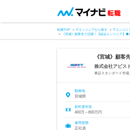
転職TOP
ITエンジニアから探す
ITエンジニ
《宮城》顧客先で活躍！【組込エンジニア】◆
《宮城》顧客
株式会社アビス
東証スタンダード市場
勤務地
宮城県
初年度年収
400万～800万円
雇用形態
正社員