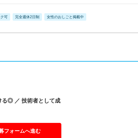
ーク可
完全週休2日制
女性のおしごと掲載中
る◎ ／ 技術者として成
！
募フォームへ進む