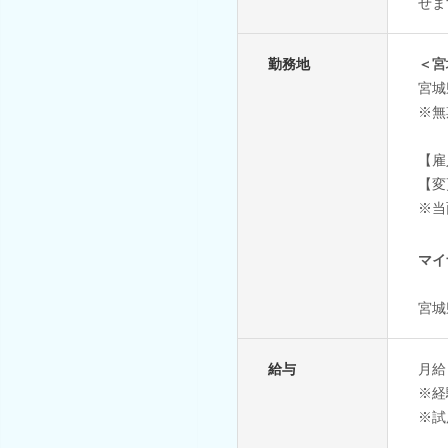
せま
勤務地
＜宮
宮城
※無
【雇
【変
※当
マイ
宮城
給与
月給 
※経
※試