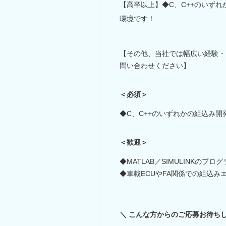
【高卒以上】◆C、C++のいず
環境です！
【その他、当社では幅広い経験・
問い合わせください】
＜必須＞
◆C、C++のいずれかの組込み開
＜歓迎＞
◆MATLAB／SIMULINKのプ
◆車載ECUやFA関係での組込
＼ こんな方からのご応募お待ちし