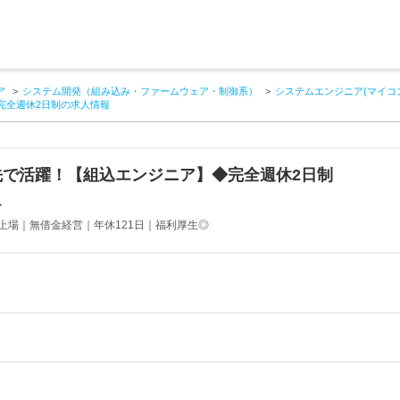
ア
システム開発（組み込み・ファームウェア・制御系）
システムエンジニア(マイコ
完全週休2日制の求人情報
先で活躍！【組込エンジニア】◆完全週休2日制
ト
上場｜無借金経営｜年休121日｜福利厚生◎