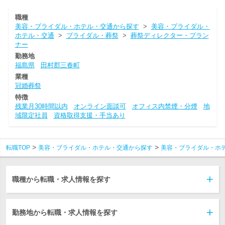
職種
美容・ブライダル・ホテル・交通から探す
>
美容・ブライダル・
ホテル・交通
>
ブライダル・葬祭
>
葬祭ディレクター・プラン
ナー
勤務地
福島県
田村郡三春町
業種
冠婚葬祭
特徴
残業月30時間以内
オンライン面談可
オフィス内禁煙・分煙
地
域限定社員
資格取得支援・手当あり
転職TOP
美容・ブライダル・ホテル・交通から探す
美容・ブライダル・ホ
職種から転職・求人情報を探す
勤務地から転職・求人情報を探す