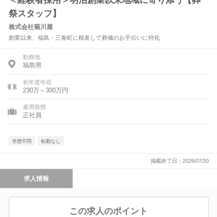
＜経験者採用＞明治創業以来地域に寄り添う【葬
祭スタッフ】
株式会社菊川屋
創業以来、福島・三春町に根差して葬儀のお手伝いに特化
勤務地
福島県
初年度年収
230万～300万円
雇用形態
正社員
学歴不問
転勤なし
掲載終了日：2026/07/20
求人情報
この求人のポイント