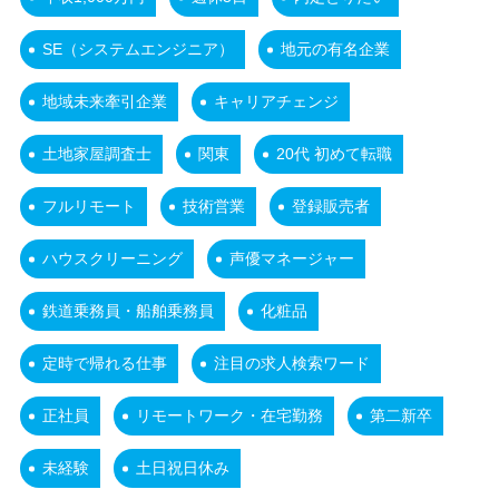
SE（システムエンジニア）
地元の有名企業
地域未来牽引企業
キャリアチェンジ
土地家屋調査士
関東
20代 初めて転職
フルリモート
技術営業
登録販売者
ハウスクリーニング
声優マネージャー
鉄道乗務員・船舶乗務員
化粧品
定時で帰れる仕事
注目の求人検索ワード
正社員
リモートワーク・在宅勤務
第二新卒
未経験
土日祝日休み