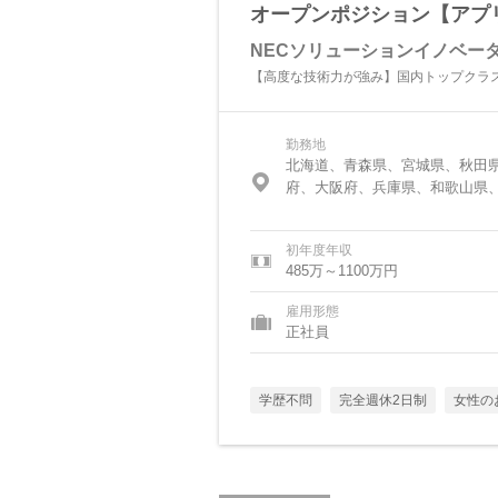
オープンポジション【アプ
NECソリューションイノベー
【高度な技術力が強み】国内トップクラ
勤務地
北海道、青森県、宮城県、秋田
府、大阪府、兵庫県、和歌山県
初年度年収
485万～1100万円
雇用形態
正社員
学歴不問
完全週休2日制
女性の