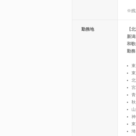
※残
勤務地
【北
新潟
和歌
勤務
東
東
北
宮
青
秋
山
神
東
埼