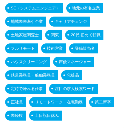
SE（システムエンジニア）
地元の有名企業
地域未来牽引企業
キャリアチェンジ
土地家屋調査士
関東
20代 初めて転職
フルリモート
技術営業
登録販売者
ハウスクリーニング
声優マネージャー
鉄道乗務員・船舶乗務員
化粧品
定時で帰れる仕事
注目の求人検索ワード
正社員
リモートワーク・在宅勤務
第二新卒
未経験
土日祝日休み