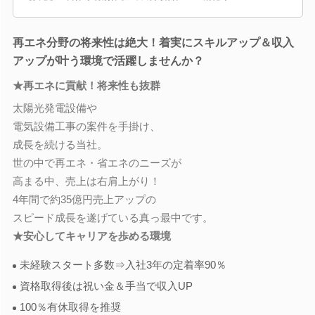
再エネ分野の将来性は絶大！着実にスキルアップ＆収入
アップが叶う環境で活躍しませんか？
★再エネに貢献！将来性も抜群
太陽光発電設備や
電気設備工事の案件を手掛け、
成長を続ける当社。
世の中で再エネ・省エネのニーズが
高まる中、売上は右肩上がり！
4年間で約35億円売上アップの
スピード成長を遂げている真っ最中です。
★安心してキャリアを歩める環境
未経験スタート多数⇒入社3年の定着率90％
資格取得後は祝い金＆手当で収入UP
100％有休取得を推奨