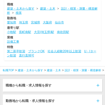
職種
建築・土木から探す
>
建築・土木
>
設計・積算・測量・構造解
析
>
積算
勤務地
愛知県
埼玉県
宮城県
大阪府
仙台市
最寄り駅
小牧駅
長町南駅
大宮(埼玉県)駅
南吹田駅
業種
設備工事
特徴
第二新卒歓迎
ブランクOK
社会人経験20年以上歓迎
U・Iター
ン歓迎
直行直帰可
転職TOP
建築・土木から探す
建築・土木
設計・積算・測量・構造解析
職種から転職・求人情報を探す
勤務地から転職・求人情報を探す