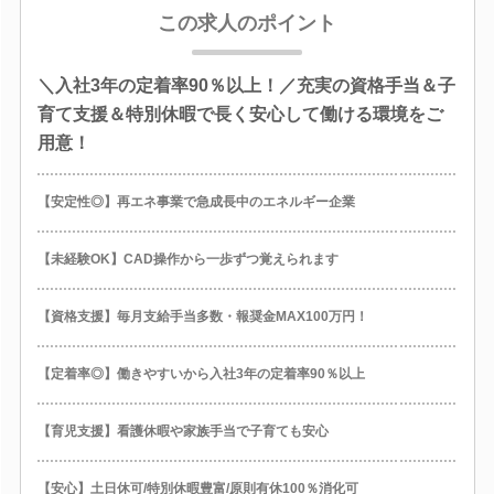
この求人のポイント
＼入社3年の定着率90％以上！／充実の資格手当＆子
育て支援＆特別休暇で長く安心して働ける環境をご
用意！
【安定性◎】再エネ事業で急成長中のエネルギー企業
【未経験OK】CAD操作から一歩ずつ覚えられます
【資格支援】毎月支給手当多数・報奨金MAX100万円！
【定着率◎】働きやすいから入社3年の定着率90％以上
【育児支援】看護休暇や家族手当で子育ても安心
【安心】土日休可/特別休暇豊富/原則有休100％消化可