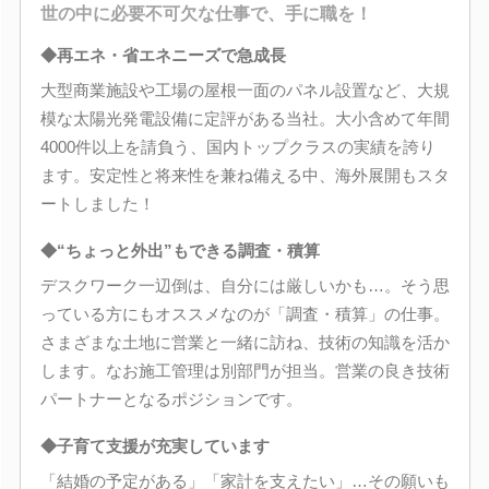
世の中に必要不可欠な仕事で、手に職を！
◆再エネ・省エネニーズで急成長
大型商業施設や工場の屋根一面のパネル設置など、大規
模な太陽光発電設備に定評がある当社。大小含めて年間
4000件以上を請負う、国内トップクラスの実績を誇り
ます。安定性と将来性を兼ね備える中、海外展開もスタ
ートしました！
◆“ちょっと外出”もできる調査・積算
デスクワーク一辺倒は、自分には厳しいかも…。そう思
っている方にもオススメなのが「調査・積算」の仕事。
さまざまな土地に営業と一緒に訪ね、技術の知識を活か
します。なお施工管理は別部門が担当。営業の良き技術
パートナーとなるポジションです。
◆子育て支援が充実しています
「結婚の予定がある」「家計を支えたい」…その願いも