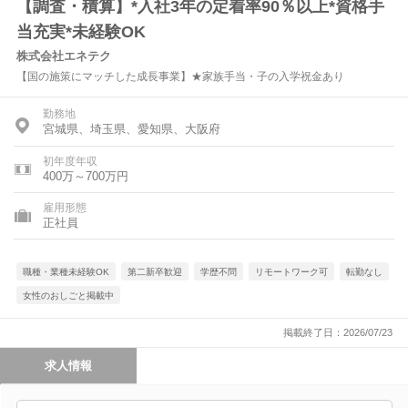
【調査・積算】*入社3年の定着率90％以上*資格手
当充実*未経験OK
株式会社エネテク
【国の施策にマッチした成長事業】★家族手当・子の入学祝金あり
勤務地
宮城県、埼玉県、愛知県、大阪府
初年度年収
400万～700万円
雇用形態
正社員
職種・業種未経験OK
第二新卒歓迎
学歴不問
リモートワーク可
転勤なし
女性のおしごと掲載中
掲載終了日：2026/07/23
求人情報