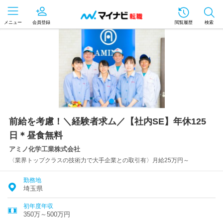
メニュー
会員登録
閲覧履歴
検索
前給を考慮！＼経験者求ム／【社内SE】年休125
日＊昼食無料
アミノ化学工業株式会社
〈業界トップクラスの技術力で大手企業との取引有〉月給25万円～
勤務地
埼玉県
初年度年収
350万～500万円