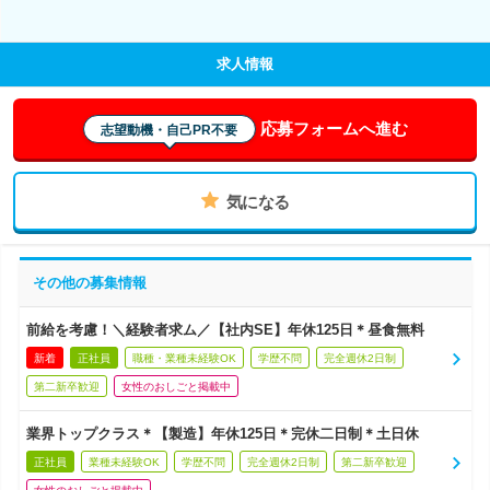
求人情報
応募フォームへ進む
志望動機・自己PR不要
気になる
その他の募集情報
前給を考慮！＼経験者求ム／【社内SE】年休125日＊昼食無料
新着
正社員
職種・業種未経験OK
学歴不問
完全週休2日制
第二新卒歓迎
女性のおしごと掲載中
業界トップクラス＊【製造】年休125日＊完休二日制＊土日休
正社員
業種未経験OK
学歴不問
完全週休2日制
第二新卒歓迎