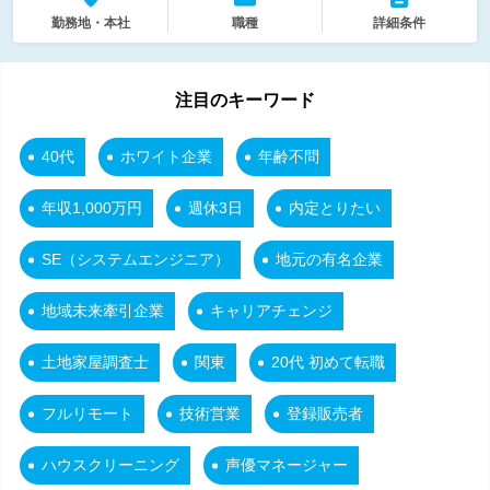
勤務地・本社
職種
詳細条件
注目のキーワード
40代
ホワイト企業
年齢不問
年収1,000万円
週休3日
内定とりたい
SE（システムエンジニア）
地元の有名企業
地域未来牽引企業
キャリアチェンジ
土地家屋調査士
関東
20代 初めて転職
フルリモート
技術営業
登録販売者
ハウスクリーニング
声優マネージャー