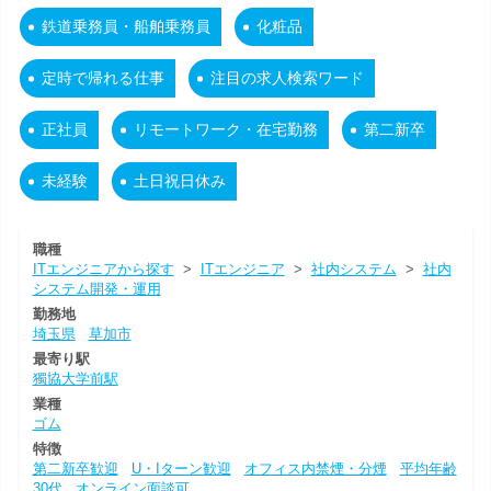
鉄道乗務員・船舶乗務員
化粧品
定時で帰れる仕事
注目の求人検索ワード
正社員
リモートワーク・在宅勤務
第二新卒
未経験
土日祝日休み
職種
ITエンジニアから探す
>
ITエンジニア
>
社内システム
>
社内
システム開発・運用
勤務地
埼玉県
草加市
最寄り駅
獨協大学前駅
業種
ゴム
特徴
第二新卒歓迎
U・Iターン歓迎
オフィス内禁煙・分煙
平均年齢
30代
オンライン面談可