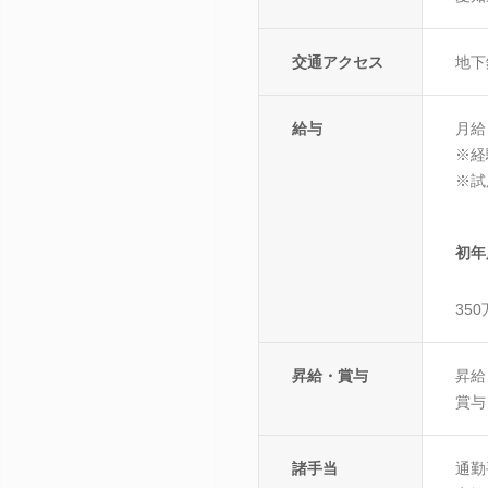
交通アクセス
地下
給与
月給：
※経
※試
初年
35
昇給・賞与
昇給
賞与
諸手当
通勤