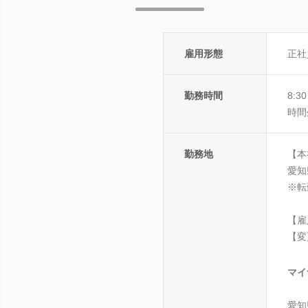
雇用形態
正社
勤務時間
8:
時間
勤務地
【本
愛知
※転
【雇
【変
マイ
愛知