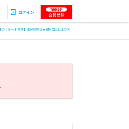
簡単1分
ログイン
会員登録
具の【ルート営業】未経験歓迎★完休2日土日の求
。