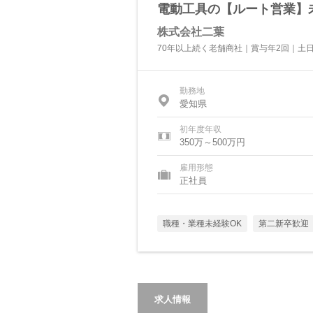
電動工具の【ルート営業】
株式会社二葉
70年以上続く老舗商社｜賞与年2回｜土
勤務地
愛知県
初年度年収
350万～500万円
雇用形態
正社員
職種・業種未経験OK
第二新卒歓迎
求人情報