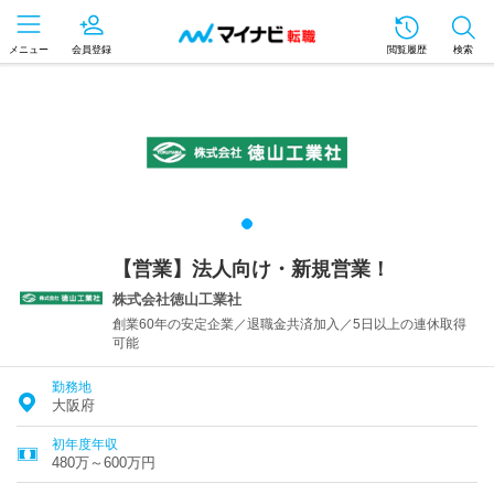
メニュー
会員登録
閲覧履歴
検索
【営業】法人向け・新規営業！
株式会社徳山工業社
創業60年の安定企業／退職金共済加入／5日以上の連休取得
可能
勤務地
大阪府
初年度年収
480万～600万円