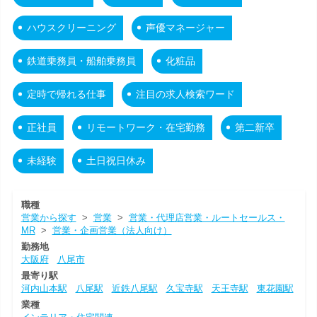
ハウスクリーニング
声優マネージャー
鉄道乗務員・船舶乗務員
化粧品
定時で帰れる仕事
注目の求人検索ワード
正社員
リモートワーク・在宅勤務
第二新卒
未経験
土日祝日休み
職種
営業から探す
>
営業
>
営業・代理店営業・ルートセールス・
MR
>
営業・企画営業（法人向け）
勤務地
大阪府
八尾市
最寄り駅
河内山本駅
八尾駅
近鉄八尾駅
久宝寺駅
天王寺駅
東花園駅
業種