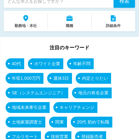
検索
どんな求人をお探しですか？
勤務地・本社
職種
詳細条件
注目のキーワード
40代
ホワイト企業
年齢不問
年収1,000万円
週休3日
内定とりたい
SE（システムエンジニア）
地元の有名企業
地域未来牽引企業
キャリアチェンジ
土地家屋調査士
関東
20代 初めて転職
フルリモート
技術営業
登録販売者