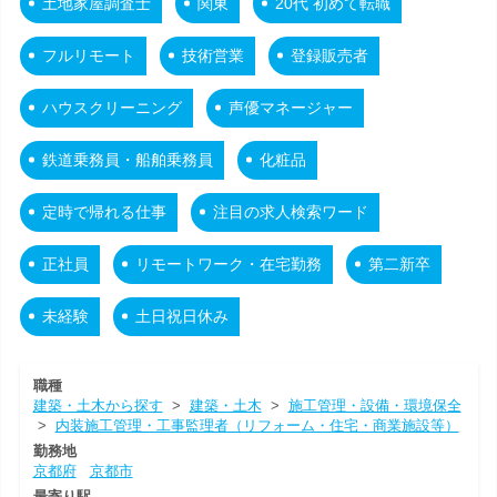
土地家屋調査士
関東
20代 初めて転職
フルリモート
技術営業
登録販売者
ハウスクリーニング
声優マネージャー
鉄道乗務員・船舶乗務員
化粧品
定時で帰れる仕事
注目の求人検索ワード
正社員
リモートワーク・在宅勤務
第二新卒
未経験
土日祝日休み
職種
建築・土木から探す
>
建築・土木
>
施工管理・設備・環境保全
>
内装施工管理・工事監理者（リフォーム・住宅・商業施設等）
勤務地
京都府
京都市
最寄り駅