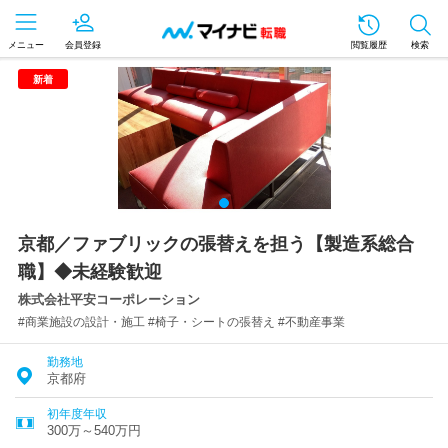
メニュー
会員登録
閲覧履歴
検索
新着
京都／ファブリックの張替えを担う【製造系総合
職】◆未経験歓迎
株式会社平安コーポレーション
#商業施設の設計・施工 #椅子・シートの張替え #不動産事業
勤務地
京都府
初年度年収
300万～540万円