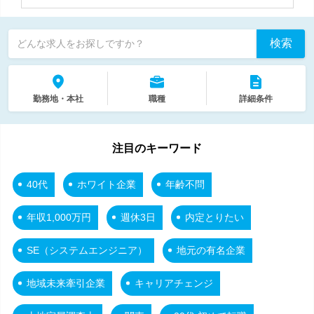
検索
どんな求人をお探しですか？
勤務地・本社
職種
詳細条件
注目のキーワード
40代
ホワイト企業
年齢不問
年収1,000万円
週休3日
内定とりたい
SE（システムエンジニア）
地元の有名企業
地域未来牽引企業
キャリアチェンジ