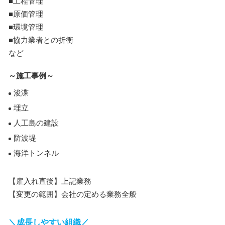
■工程管理
■原価管理
■環境管理
■協力業者との折衝
など
～施工事例～
浚渫
埋立
人工島の建設
防波堤
海洋トンネル
【雇入れ直後】上記業務
【変更の範囲】会社の定める業務全般
＼成長しやすい組織／