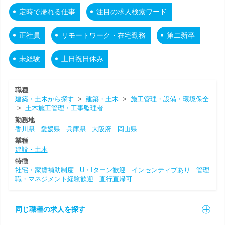
定時で帰れる仕事
注目の求人検索ワード
正社員
リモートワーク・在宅勤務
第二新卒
未経験
土日祝日休み
職種
建築・土木から探す
>
建築・土木
>
施工管理・設備・環境保全
>
土木施工管理・工事監理者
勤務地
香川県
愛媛県
兵庫県
大阪府
岡山県
業種
建設・土木
特徴
社宅・家賃補助制度
U・Iターン歓迎
インセンティブあり
管理
職・マネジメント経験歓迎
直行直帰可
同じ職種の求人を探す