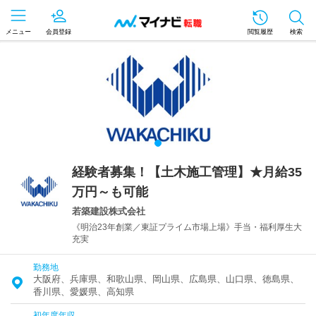
メニュー
会員登録
閲覧履歴
検索
経験者募集！【土木施工管理】★月給35
万円～も可能
若築建設株式会社
《明治23年創業／東証プライム市場上場》手当・福利厚生大
充実
勤務地
大阪府、兵庫県、和歌山県、岡山県、広島県、山口県、徳島県、
香川県、愛媛県、高知県
初年度年収