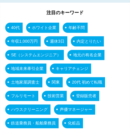
注目のキーワード
40代
ホワイト企業
年齢不問
年収1,000万円
週休3日
内定とりたい
SE（システムエンジニア）
地元の有名企業
地域未来牽引企業
キャリアチェンジ
土地家屋調査士
関東
20代 初めて転職
フルリモート
技術営業
登録販売者
ハウスクリーニング
声優マネージャー
鉄道乗務員・船舶乗務員
化粧品