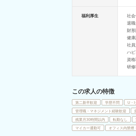
福利厚生
社会
退職
財形
健康
社員
ハピ
資格
研修
この求人の特徴
第二新卒歓迎
学歴不問
U・
管理職・マネジメント経験歓迎
残業月30時間以内
転勤なし
マイカー通勤可
オフィス内禁煙