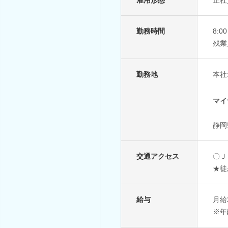
勤務時間
8:0
残業
勤務地
本社
マイ
静岡
交通アクセス
〇Ｊ
★徒
給与
月給
※年