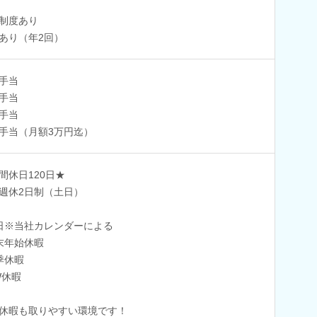
制度あり
あり（年2回）
手当
手当
手当
手当（月額3万円迄）
間休日120日★
週休2日制（土日）
日※当社カレンダーによる
末年始休暇
季休暇
W休暇
休暇も取りやすい環境です！