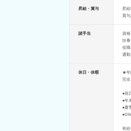
昇給・賞与
昇給
賞与
諸手当
資格
扶養
役職
通勤
休日・休暇
★年
完全
●祝
●年
●夏
●G
有給