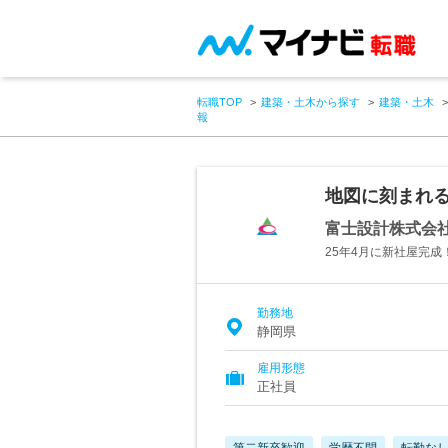
転職TOP
建築・土木から探す
建築・土木
報
地図に刻まれ
富士設計株式会
25年4月に新社屋完成
勤務地
静岡県
雇用形態
正社員
第二新卒歓迎
学歴不問
転勤な