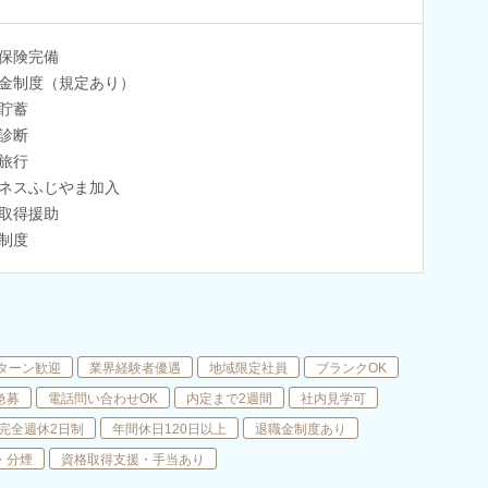
保険完備
金制度（規定あり）
貯蓄
診断
旅行
ネスふじやま加入
取得援助
制度
Iターン歓迎
業界経験者優遇
地域限定社員
ブランクOK
急募
電話問い合わせOK
内定まで2週間
社内見学可
完全週休2日制
年間休日120日以上
退職金制度あり
・分煙
資格取得支援・手当あり