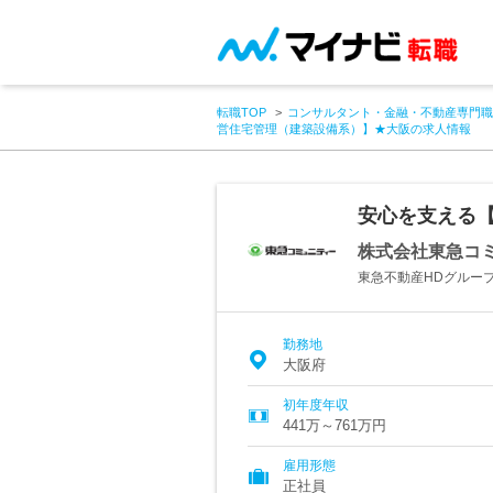
転職TOP
コンサルタント・金融・不動産専門職
営住宅管理（建築設備系）】★大阪の求人情報
安心を支える
株式会社東急コ
東急不動産HDグルー
勤務地
大阪府
初年度年収
441万～761万円
雇用形態
正社員