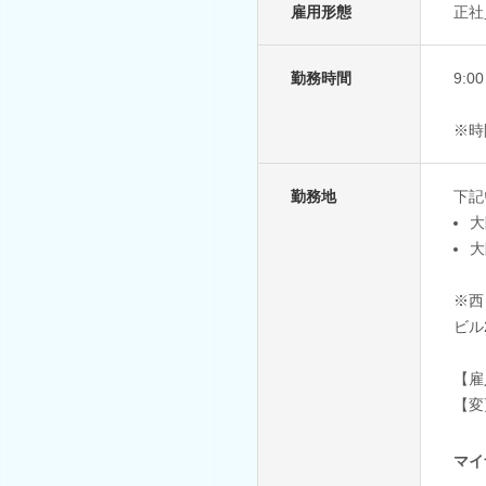
雇用形態
正社
勤務時間
9:
※時
勤務地
下記
大
大
※西
ビル
【雇
【変
マイ