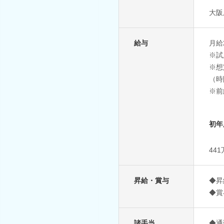
大阪
給与
月給2
※試
※想
（時
※前
初年
44
昇給・賞与
◆昇
◆賞
諸手当
◆通