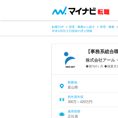
転職TOP
管理・事務から探す
管理・事務
年休125日/土日祝休の求人情報
【事務系総合職
株式会社アール
◆賞与4ヶ月 ◆残業月
勤務地
富山県
初年度年収
300万～420万円
雇用形態
正社員