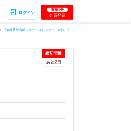
簡単1分
ログイン
会員登録
【事務系総合職（サービスセンター・事務）】
締切間近
2
あと
日