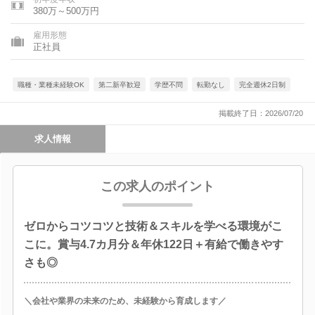
380万～500万円
雇用形態
正社員
職種・業種未経験OK
第二新卒歓迎
学歴不問
転勤なし
完全週休2日制
掲載終了日：2026/07/20
求人情報
この求人のポイント
ゼロからコツコツと技術＆スキルを学べる環境がこ
こに。賞与4.7カ月分＆年休122日＋有給で働きやす
さも◎
＼会社や業界の未来のため、未経験から育成します／