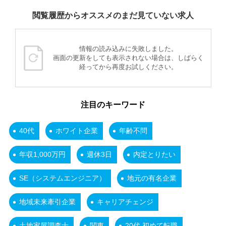
閲覧履歴からオススメのまだ見ていない求人
情報の読み込みに失敗しました。
画面の更新をしても表示されない場合は、しばらく
経ってから再度お試しください。
注目のキーワード
40代
ホワイト企業
年齢不問
年収1,000万円
週休3日
内定とりたい
SE（システムエンジニア）
地元の有名企業
地域未来牽引企業
キャリアチェンジ
土地家屋調査士
関東
20代 初めて転職