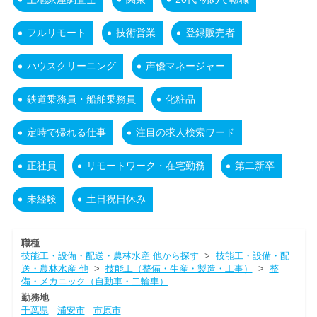
フルリモート
技術営業
登録販売者
ハウスクリーニング
声優マネージャー
鉄道乗務員・船舶乗務員
化粧品
定時で帰れる仕事
注目の求人検索ワード
正社員
リモートワーク・在宅勤務
第二新卒
未経験
土日祝日休み
職種
技能工・設備・配送・農林水産 他から探す
>
技能工・設備・配
送・農林水産 他
>
技能工（整備・生産・製造・工事）
>
整
備・メカニック（自動車・二輪車）
勤務地
千葉県
浦安市
市原市