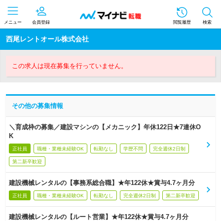
メニュー
会員登録
閲覧履歴
検索
西尾レントオール株式会社
この求人は現在募集を行っていません。
その他の募集情報
＼育成枠の募集／建設マシンの【メカニック】年休122日★7連休O
K
正社員
職種・業種未経験OK
転勤なし
学歴不問
完全週休2日制
第二新卒歓迎
建設機械レンタルの【事務系総合職】★年122休★賞与4.7ヶ月分
正社員
職種・業種未経験OK
転勤なし
完全週休2日制
第二新卒歓迎
建設機械レンタルの【ルート営業】★年122休★賞与4.7ヶ月分