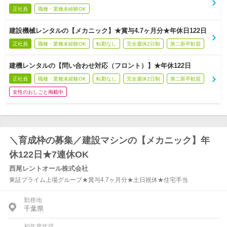
正社員
職種・業種未経験OK
建設機械レンタルの【メカニック】★賞与4.7ヶ月分★年休日122日
正社員
職種・業種未経験OK
転勤なし
完全週休2日制
第二新卒歓迎
建機レンタルの【問い合わせ対応（フロント）】★年休122日
正社員
職種・業種未経験OK
転勤なし
完全週休2日制
第二新卒歓迎
女性のおしごと掲載中
＼育成枠の募集／建設マシンの【メカニック】年
休122日★7連休OK
西尾レントオール株式会社
東証プライム上場グループ★賞与4.7ヶ月分★土日祝休★住宅手当
勤務地
千葉県
初年度年収