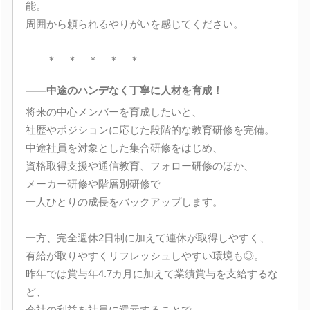
能。
周囲から頼られるやりがいを感じてください。
＊ ＊ ＊ ＊ ＊
――中途のハンデなく丁寧に人材を育成！
将来の中心メンバーを育成したいと、
社歴やポジションに応じた段階的な教育研修を完備。
中途社員を対象とした集合研修をはじめ、
資格取得支援や通信教育、フォロー研修のほか、
メーカー研修や階層別研修で
一人ひとりの成長をバックアップします。
一方、完全週休2日制に加えて連休が取得しやすく、
有給が取りやすくリフレッシュしやすい環境も◎。
昨年では賞与年4.7カ月に加えて業績賞与を支給するな
ど、
会社の利益を社員に還元することで