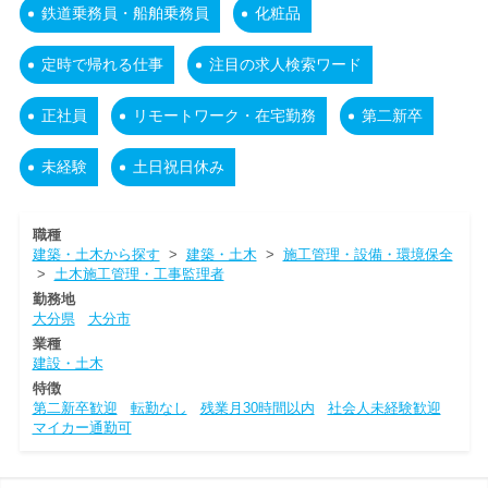
鉄道乗務員・船舶乗務員
化粧品
定時で帰れる仕事
注目の求人検索ワード
正社員
リモートワーク・在宅勤務
第二新卒
未経験
土日祝日休み
職種
建築・土木から探す
>
建築・土木
>
施工管理・設備・環境保全
>
土木施工管理・工事監理者
勤務地
大分県
大分市
業種
建設・土木
特徴
第二新卒歓迎
転勤なし
残業月30時間以内
社会人未経験歓迎
マイカー通勤可