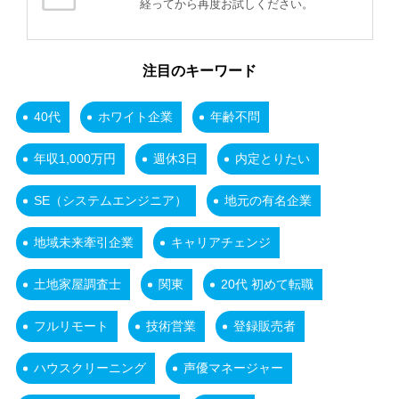
経ってから再度お試しください。
注目のキーワード
40代
ホワイト企業
年齢不問
年収1,000万円
週休3日
内定とりたい
SE（システムエンジニア）
地元の有名企業
地域未来牽引企業
キャリアチェンジ
土地家屋調査士
関東
20代 初めて転職
フルリモート
技術営業
登録販売者
ハウスクリーニング
声優マネージャー