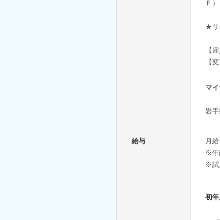
Ｆ）
★リ
【雇
【変
マイ
岩手
給与
月給：
※年
※試
初年