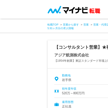
転職TOP
営業から探す
営業
営業・代理
5.91ヶ月分の求人情報
【コンサルタント営業】★福
アジア航測株式会社
【1954年創業】東証スタンダード市場
勤務地
岩手県
初年度年収
520万～800万円
雇用形態
正社員