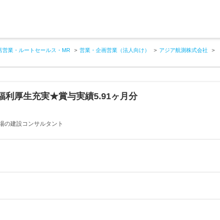
店営業・ルートセールス・MR
営業・企画営業（法人向け）
アジア航測株式会社
利厚生充実★賞与実績5.91ヶ月分
上場の建設コンサルタント