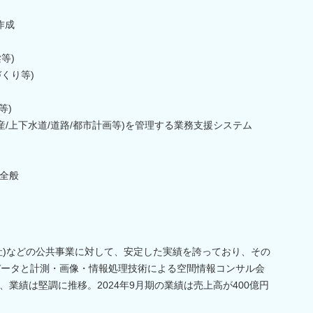
作成
等)
くり等)
等)
資産/上下水道/道路/都市計画等)を管理する業務支援システム
全般
社)などの公共事業に対して、安定した実績を誇っており、その
データと計測・画像・情報処理技術による空間情報コンサル会
業績は堅調に推移。2024年9月期の業績は売上高が400億円