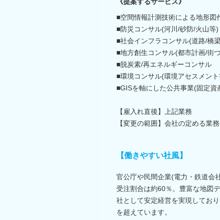
《提案するサービス》
■空間情報計測技術による地形図
■防災コンサル(河川/砂防/火山等)
■社会インフラコンサル(道路/橋梁
■地方創生コンサル(都市計画/街づ
■脱炭素/再エネルギーコンサル
■環境コンサル(環境アセスメント
■GISを軸にした公共事業(固定
【雇入れ直後】上記業務
【変更の範囲】会社の定める業務
【働きやすい社風】
官公庁や民間企業(電力・鉄道会
受注割合は約60％。豊富な地図
社として安定経営を実現しており、
を超えています。