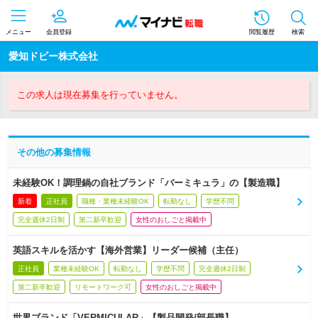
メニュー
会員登録
閲覧履歴
検索
愛知ドビー株式会社
この求人は現在募集を行っていません。
その他の募集情報
未経験OK！調理鍋の自社ブランド「バーミキュラ」の【製造職】
新着
正社員
職種・業種未経験OK
転勤なし
学歴不問
完全週休2日制
第二新卒歓迎
女性のおしごと掲載中
英語スキルを活かす【海外営業】リーダー候補（主任）
正社員
業種未経験OK
転勤なし
学歴不問
完全週休2日制
第二新卒歓迎
リモートワーク可
女性のおしごと掲載中
世界ブランド「VERMICULAR」【製品開発/部長職】