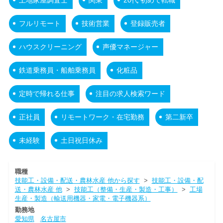
フルリモート
技術営業
登録販売者
ハウスクリーニング
声優マネージャー
鉄道乗務員・船舶乗務員
化粧品
定時で帰れる仕事
注目の求人検索ワード
正社員
リモートワーク・在宅勤務
第二新卒
未経験
土日祝日休み
職種
技能工・設備・配送・農林水産 他から探す
>
技能工・設備・配
送・農林水産 他
>
技能工（整備・生産・製造・工事）
>
工場
生産・製造（輸送用機器・家電・電子機器系）
勤務地
愛知県
名古屋市