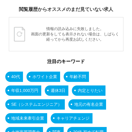
閲覧履歴からオススメのまだ見ていない求人
情報の読み込みに失敗しました。
画面の更新をしても表示されない場合は、しばらく
経ってから再度お試しください。
注目のキーワード
40代
ホワイト企業
年齢不問
年収1,000万円
週休3日
内定とりたい
SE（システムエンジニア）
地元の有名企業
地域未来牽引企業
キャリアチェンジ
土地家屋調査士
関東
20代 初めて転職