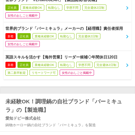
正社員
業種未経験OK
転勤なし
学歴不問
完全週休2日制
女性のおしごと掲載中
世界的ブランド「バーミキュラ」メーカーの【経理職】責任者採用
新着
正社員
業種未経験OK
転勤なし
完全週休2日制
女性のおしごと掲載中
英語スキルを活かす【海外営業】リーダー候補◇年間休日120日
新着
正社員
業種未経験OK
転勤なし
学歴不問
完全週休2日制
第二新卒歓迎
リモートワーク可
女性のおしごと掲載中
未経験OK！調理鍋の自社ブランド「バーミキュ
ラ」の【製造職】
愛知ドビー株式会社
鋳物ホーロー鍋の自社ブランド「バーミキュラ」を製造