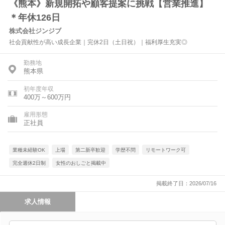
《熊本》新規開拓や顧客提案に挑戦【営業推進】
＊年休126日
株式会社ジンジブ
社会貢献性が高い成長企業｜完休2日（土日祝）｜福利厚生充実◎
勤務地
熊本県
初年度年収
400万～600万円
雇用形態
正社員
業種未経験OK
上場
第二新卒歓迎
学歴不問
リモートワーク可
完全週休2日制
女性のおしごと掲載中
掲載終了日：2026/07/16
求人情報