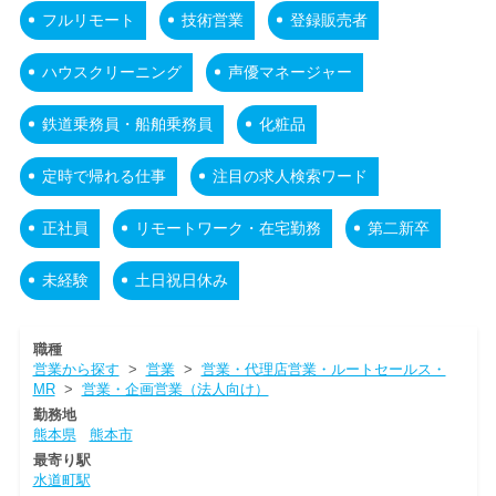
フルリモート
技術営業
登録販売者
ハウスクリーニング
声優マネージャー
鉄道乗務員・船舶乗務員
化粧品
定時で帰れる仕事
注目の求人検索ワード
正社員
リモートワーク・在宅勤務
第二新卒
未経験
土日祝日休み
職種
営業から探す
>
営業
>
営業・代理店営業・ルートセールス・
MR
>
営業・企画営業（法人向け）
勤務地
熊本県
熊本市
最寄り駅
水道町駅