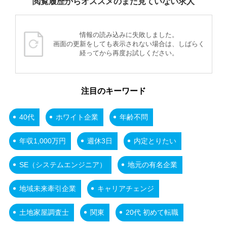
閲覧履歴からオススメのまだ見ていない求人
情報の読み込みに失敗しました。
画面の更新をしても表示されない場合は、しばらく
経ってから再度お試しください。
注目のキーワード
40代
ホワイト企業
年齢不問
年収1,000万円
週休3日
内定とりたい
SE（システムエンジニア）
地元の有名企業
地域未来牽引企業
キャリアチェンジ
土地家屋調査士
関東
20代 初めて転職