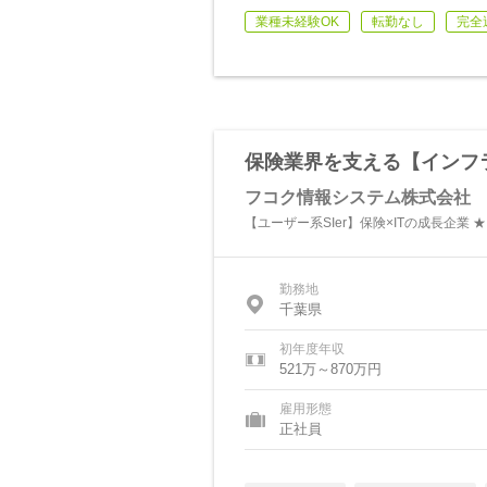
業種未経験OK
転勤なし
完全
保険業界を支える【インフ
フコク情報システム株式会社
【ユーザー系SIer】保険×ITの成長企業
勤務地
千葉県
初年度年収
521万～870万円
雇用形態
正社員