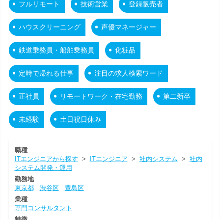
フルリモート
技術営業
登録販売者
ハウスクリーニング
声優マネージャー
鉄道乗務員・船舶乗務員
化粧品
定時で帰れる仕事
注目の求人検索ワード
正社員
リモートワーク・在宅勤務
第二新卒
未経験
土日祝日休み
職種
ITエンジニアから探す
>
ITエンジニア
>
社内システム
>
社内
システム開発・運用
勤務地
東京都
渋谷区
豊島区
業種
専門コンサルタント
特徴