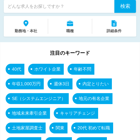
検索
どんな求人をお探しですか？
勤務地・本社
職種
詳細条件
注目のキーワード
40代
ホワイト企業
年齢不問
年収1,000万円
週休3日
内定とりたい
SE（システムエンジニア）
地元の有名企業
地域未来牽引企業
キャリアチェンジ
土地家屋調査士
関東
20代 初めて転職