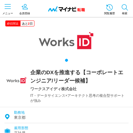
メニュー
会員登録
閲覧履歴
検索
締切間近
あと
2
日
企業のDXを推進する【コーポレートエ
ンジニア/リーダー候補】
ワークスアイディ株式会社
IT・データサイエンス×アーキテクト思考の複合型サポート
が強み
勤務地
東京都
雇用形態
正社員