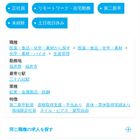
正社員
リモートワーク・在宅勤務
第二新卒
未経験
土日祝日休み
職種
医薬・食品・化学・素材から探す
>
医薬・食品・化学・素材
>
化学・素材・バイオ
>
生産管理
勤務地
福井県
福井市
最寄り駅
三十八社駅
業種
鉱業・金属製品・鉄鋼
特徴
第二新卒歓迎
資格取得支援・手当あり
産休・育休取得実績あり
地域限定社員
ネイル・ピアス・髪型自由
同じ職種の求人を探す