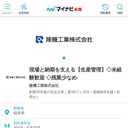
メニュー
会員登録
閲覧履歴
検索
現場と納期を支える【生産管理】◇未経
験歓迎 ◇残業少なめ
隆機工業株式会社
創業50年超の安定企業｜賞与5.7ヶ月分｜資格取得支援｜転
勤なし
勤務地
福井県
初年度年収
350万～525万円