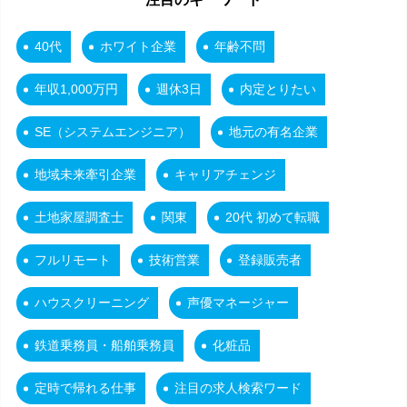
40代
ホワイト企業
年齢不問
年収1,000万円
週休3日
内定とりたい
SE（システムエンジニア）
地元の有名企業
地域未来牽引企業
キャリアチェンジ
土地家屋調査士
関東
20代 初めて転職
フルリモート
技術営業
登録販売者
ハウスクリーニング
声優マネージャー
鉄道乗務員・船舶乗務員
化粧品
定時で帰れる仕事
注目の求人検索ワード