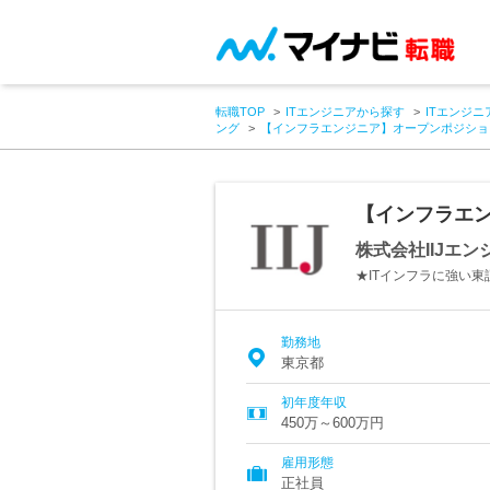
転職TOP
ITエンジニアから探す
ITエンジニ
ング
【インフラエンジニア】オープンポジショ
【インフラエン
株式会社IIJエ
★ITインフラに強い東
勤務地
東京都
初年度年収
450万～600万円
雇用形態
正社員