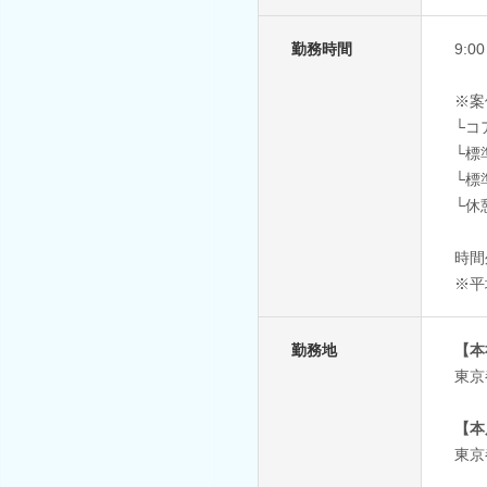
勤務時間
9:0
※案
└コア
└標
└標
└休
時間
※平
勤務地
【本
東京
【本
東京