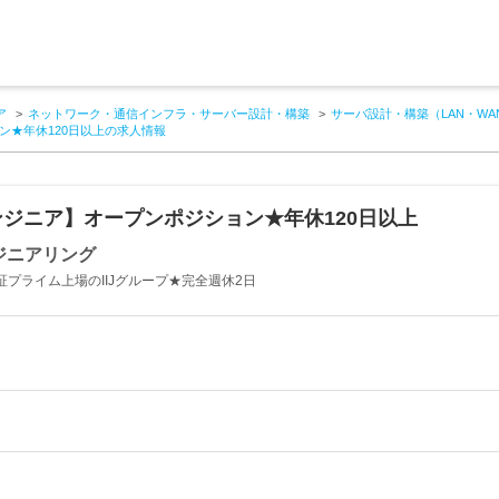
ア
ネットワーク・通信インフラ・サーバー設計・構築
サーバ設計・構築（LAN・W
ン★年休120日以上の求人情報
ジニア】オープンポジション★年休120日以上
ンジニアリング
証プライム上場のIIJグループ★完全週休2日