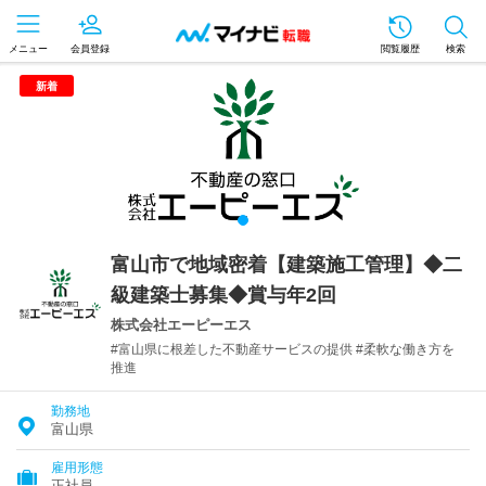
メニュー
会員登録
閲覧履歴
検索
新着
富山市で地域密着【建築施工管理】◆二
級建築士募集◆賞与年2回
株式会社エーピーエス
#富山県に根差した不動産サービスの提供 #柔軟な働き方を
推進
勤務地
富山県
雇用形態
正社員