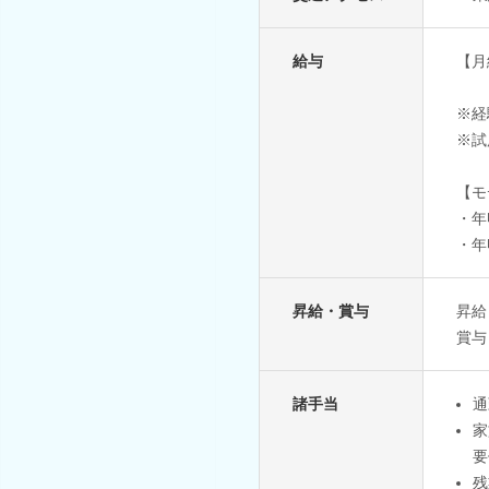
給与
【月
※経
※試
【モ
・年
・年
昇給・賞与
昇給
賞与
諸手当
通
家
要
残