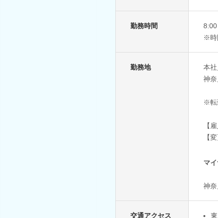
勤務時間
8:
※時
勤務地
本社
神奈
※転
【雇
【変
マイ
神奈
交通アクセス
東