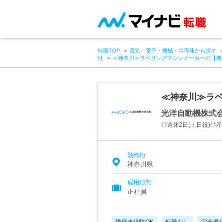
転職TOP
電気・電子・機械・半導体から探す
社
≪神奈川≫ラベリングマシンメーカーの【機
≪神奈川≫ラ
光洋自動機株式
◎週休2日(土日祝)
勤務地
神奈川県
雇用形態
正社員
職種未経験OK
転勤なし
完全週