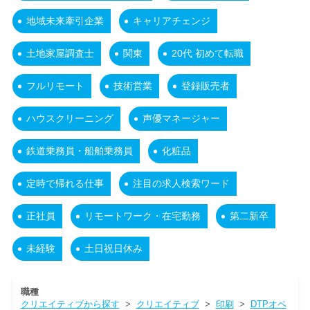
地域未来牽引企業
キャリアチェンジ
土地家屋調査士
関東
20代 初めて転職
フルリモート
技術営業
登録販売者
ハウスクリーニング
声優マネージャー
鉄道乗務員・船舶乗務員
化粧品
定時で帰れる仕事
注目の求人検索ワード
正社員
リモートワーク・在宅勤務
第二新卒
未経験
土日祝日休み
職種
クリエイティブから探す
>
クリエイティブ
>
印刷
>
DTPオペ