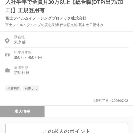
入社半年で全員月30万以上【総合職(DTP/出力/加
工)】正規登用有
富士フイルムイメージングプロテック株式会社
富士フイルムグループの安心/残業代全額支給/基本土日祝休み
勤務地
東京都
初年度年収
350万～450万円
雇用形態
契約社員
学歴不問
転勤なし
掲載終了日：2026/07/02
求人情報
この求人のポイント