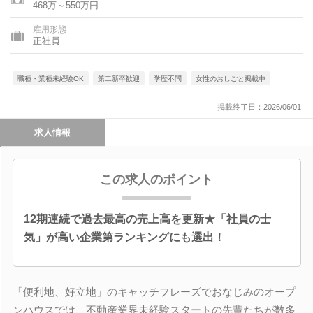
468万～550万円
雇用形態
正社員
職種・業種未経験OK
第二新卒歓迎
学歴不問
女性のおしごと掲載中
掲載終了日：2026/06/01
求人情報
この求人のポイント
12期連続で過去最高の売上高を更新★「社員の士
気」が高い企業第ランキングにも選出！
「便利地、好立地」のキャッチフレーズでおなじみのオープ
ンハウスでは、不動産業界未経験スタートの先輩たちが数多