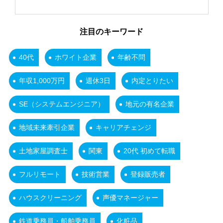
注目のキーワード
40代
ホワイト企業
年齢不問
年収1,000万円
週休3日
内定とりたい
SE（システムエンジニア）
地元の有名企業
地域未来牽引企業
キャリアチェンジ
土地家屋調査士
関東
20代 初めて転職
フルリモート
技術営業
登録販売者
ハウスクリーニング
声優マネージャー
鉄道乗務員・船舶乗務員
化粧品