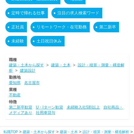
定時で帰れる仕事
注目の求人検索ワード
正社員
リモートワーク・在宅勤務
第二新卒
未経験
土日祝日休み
職種
建築・土木から探す
>
建築・土木
>
設計・積算・測量・構造解
析
>
建築設計
勤務地
愛知県
名古屋市
業種
不動産
特徴
第二新卒歓迎
U・Iターン歓迎
未経験入社5割以上
自社商品・
メディアあり
社用車貸与
転職TOP
建築・土木から探す
建築・土木
設計・積算・測量・構造解析