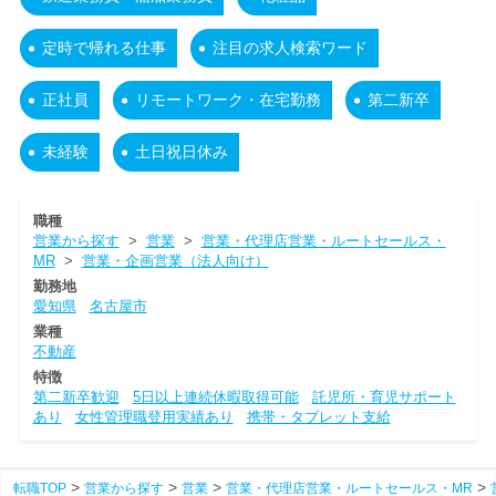
定時で帰れる仕事
注目の求人検索ワード
正社員
リモートワーク・在宅勤務
第二新卒
未経験
土日祝日休み
職種
営業から探す
>
営業
>
営業・代理店営業・ルートセールス・
MR
>
営業・企画営業（法人向け）
勤務地
愛知県
名古屋市
業種
不動産
特徴
第二新卒歓迎
5日以上連続休暇取得可能
託児所・育児サポート
あり
女性管理職登用実績あり
携帯・タブレット支給
転職TOP
営業から探す
営業
営業・代理店営業・ルートセールス・MR