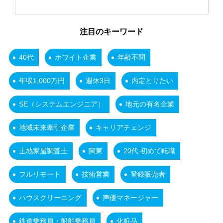
注目のキーワード
40代
ホワイト企業
年齢不問
年収1,000万円
週休3日
内定とりたい
SE（システムエンジニア）
地元の有名企業
地域未来牽引企業
キャリアチェンジ
土地家屋調査士
関東
20代 初めて転職
フルリモート
技術営業
登録販売者
ハウスクリーニング
声優マネージャー
鉄道乗務員・船舶乗務員
化粧品