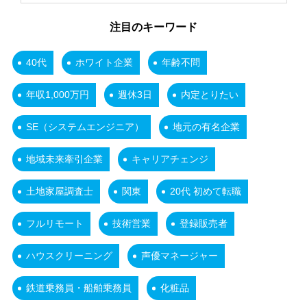
注目のキーワード
40代
ホワイト企業
年齢不問
年収1,000万円
週休3日
内定とりたい
SE（システムエンジニア）
地元の有名企業
地域未来牽引企業
キャリアチェンジ
土地家屋調査士
関東
20代 初めて転職
フルリモート
技術営業
登録販売者
ハウスクリーニング
声優マネージャー
鉄道乗務員・船舶乗務員
化粧品