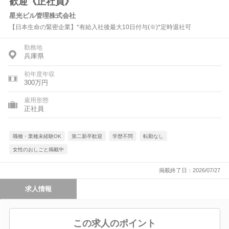
歓迎《正社員》
星光ビル管理株式会社
【日本生命の緊密企業】*有給入社後最大10日付与(※)*定時退社可
勤務地
兵庫県
初年度年収
300万円
雇用形態
正社員
職種・業種未経験OK
第二新卒歓迎
学歴不問
転勤なし
女性のおしごと掲載中
掲載終了日：2026/07/27
求人情報
この求人のポイント