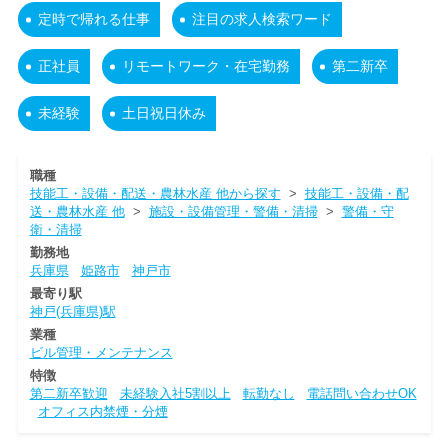
定時で帰れる仕事
注目の求人検索ワード
正社員
リモートワーク・在宅勤務
第二新卒
未経験
土日祝日休み
職種
技能工・設備・配送・農林水産 他から探す
>
技能工・設備・配
送・農林水産 他
>
施設・設備管理・警備・清掃
>
警備・守
衛・清掃
勤務地
兵庫県
姫路市
神戸市
最寄り駅
神戸(兵庫県)駅
業種
ビル管理・メンテナンス
特徴
第二新卒歓迎
未経験入社5割以上
転勤なし
電話問い合わせOK
オフィス内禁煙・分煙