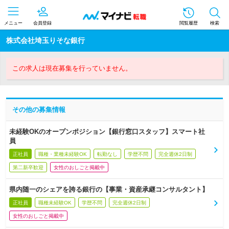
メニュー
会員登録
閲覧履歴
検索
株式会社埼玉りそな銀行
この求人は現在募集を行っていません。
その他の募集情報
未経験OKのオープンポジション【銀行窓口スタッフ】スマート社
員
正社員
職種・業種未経験OK
転勤なし
学歴不問
完全週休2日制
第二新卒歓迎
女性のおしごと掲載中
県内随一のシェアを誇る銀行の【事業・資産承継コンサルタント】
正社員
職種未経験OK
学歴不問
完全週休2日制
女性のおしごと掲載中