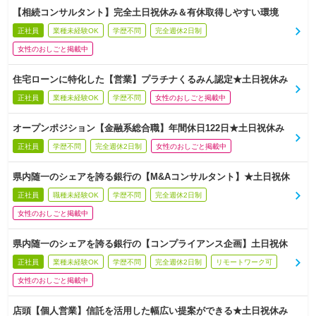
【相続コンサルタント】完全土日祝休み＆有休取得しやすい環境
正社員
業種未経験OK
学歴不問
完全週休2日制
女性のおしごと掲載中
住宅ローンに特化した【営業】プラチナくるみん認定★土日祝休み
正社員
業種未経験OK
学歴不問
女性のおしごと掲載中
オープンポジション【金融系総合職】年間休日122日★土日祝休み
正社員
学歴不問
完全週休2日制
女性のおしごと掲載中
県内随一のシェアを誇る銀行の【M&Aコンサルタント】★土日祝休
正社員
職種未経験OK
学歴不問
完全週休2日制
女性のおしごと掲載中
県内随一のシェアを誇る銀行の【コンプライアンス企画】土日祝休
正社員
業種未経験OK
学歴不問
完全週休2日制
リモートワーク可
女性のおしごと掲載中
店頭【個人営業】信託を活用した幅広い提案ができる★土日祝休み