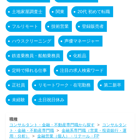
土地家屋調査士
関東
20代 初めて転職
フルリモート
技術営業
登録販売者
ハウスクリーニング
声優マネージャー
鉄道乗務員・船舶乗務員
化粧品
定時で帰れる仕事
注目の求人検索ワード
正社員
リモートワーク・在宅勤務
第二新卒
未経験
土日祝日休み
職種
コンサルタント・金融・不動産専門職から探す
>
コンサルタン
ト・金融・不動産専門職
>
金融系専門職（営業・投資銀行・運
用・分析）
>
金融営業（個人）・リテール・FP