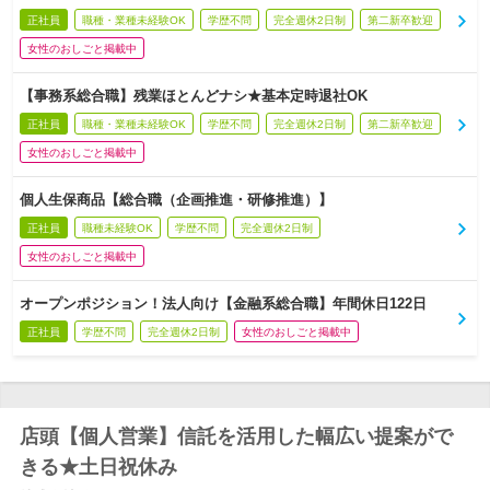
正社員
職種・業種未経験OK
学歴不問
完全週休2日制
第二新卒歓迎
女性のおしごと掲載中
【事務系総合職】残業ほとんどナシ★基本定時退社OK
正社員
職種・業種未経験OK
学歴不問
完全週休2日制
第二新卒歓迎
女性のおしごと掲載中
個人生保商品【総合職（企画推進・研修推進）】
正社員
職種未経験OK
学歴不問
完全週休2日制
女性のおしごと掲載中
オープンポジション！法人向け【金融系総合職】年間休日122日
正社員
学歴不問
完全週休2日制
女性のおしごと掲載中
店頭【個人営業】信託を活用した幅広い提案がで
きる★土日祝休み