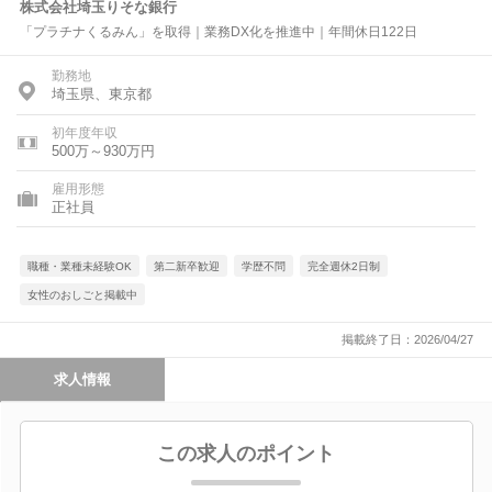
株式会社埼玉りそな銀行
「プラチナくるみん」を取得｜業務DX化を推進中｜年間休日122日
勤務地
埼玉県、東京都
初年度年収
500万～930万円
雇用形態
正社員
職種・業種未経験OK
第二新卒歓迎
学歴不問
完全週休2日制
女性のおしごと掲載中
掲載終了日：2026/04/27
求人情報
この求人のポイント