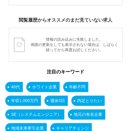
閲覧履歴からオススメのまだ見ていない求人
情報の読み込みに失敗しました。
画面の更新をしても表示されない場合は、しばらく
経ってから再度お試しください。
注目のキーワード
40代
ホワイト企業
年齢不問
年収1,000万円
週休3日
内定とりたい
SE（システムエンジニア）
地元の有名企業
地域未来牽引企業
キャリアチェンジ