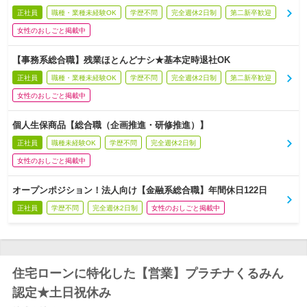
正社員
職種・業種未経験OK
学歴不問
完全週休2日制
第二新卒歓迎
女性のおしごと掲載中
【事務系総合職】残業ほとんどナシ★基本定時退社OK
正社員
職種・業種未経験OK
学歴不問
完全週休2日制
第二新卒歓迎
女性のおしごと掲載中
個人生保商品【総合職（企画推進・研修推進）】
正社員
職種未経験OK
学歴不問
完全週休2日制
女性のおしごと掲載中
オープンポジション！法人向け【金融系総合職】年間休日122日
正社員
学歴不問
完全週休2日制
女性のおしごと掲載中
住宅ローンに特化した【営業】プラチナくるみん
認定★土日祝休み