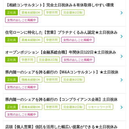
【相続コンサルタント】完全土日祝休み＆有休取得しやすい環境
正社員
業種未経験OK
学歴不問
完全週休2日制
女性のおしごと掲載中
住宅ローンに特化した【営業】プラチナくるみん認定★土日祝休み
正社員
業種未経験OK
学歴不問
女性のおしごと掲載中
オープンポジション【金融系総合職】年間休日122日★土日祝休み
正社員
学歴不問
完全週休2日制
女性のおしごと掲載中
県内随一のシェアを誇る銀行の【M&Aコンサルタント】★土日祝休
正社員
職種未経験OK
学歴不問
完全週休2日制
女性のおしごと掲載中
県内随一のシェアを誇る銀行の【コンプライアンス企画】土日祝休
正社員
業種未経験OK
学歴不問
完全週休2日制
リモートワーク可
女性のおしごと掲載中
店頭【個人営業】信託を活用した幅広い提案ができる★土日祝休み