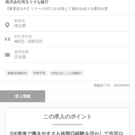
株式会社埼玉りそな銀行
【事業拡大中】リテールNO.1を目指して挑戦を続ける優良企業
勤務地
埼玉県
初年度年収
460万～930万円
雇用形態
正社員
業種未経験OK
学歴不問
女性のおしごと掲載中
掲載終了日：2026/06/01
求人情報
この求人のポイント
DX推進で働きやすさも抜群◎経験を活かして住宅ロ