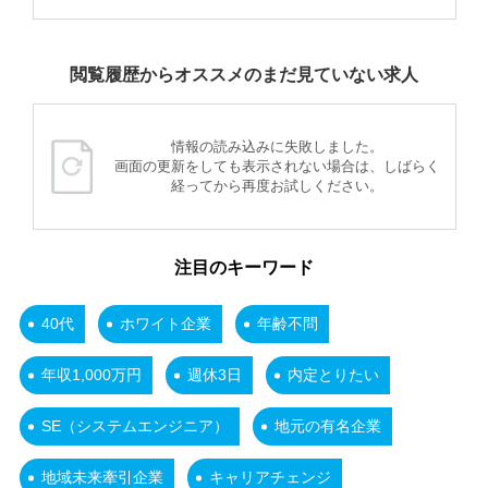
閲覧履歴からオススメのまだ見ていない求人
情報の読み込みに失敗しました。
画面の更新をしても表示されない場合は、しばらく
経ってから再度お試しください。
注目のキーワード
40代
ホワイト企業
年齢不問
年収1,000万円
週休3日
内定とりたい
SE（システムエンジニア）
地元の有名企業
地域未来牽引企業
キャリアチェンジ