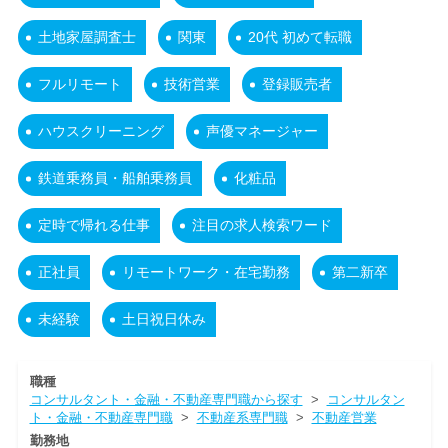
土地家屋調査士
関東
20代 初めて転職
フルリモート
技術営業
登録販売者
ハウスクリーニング
声優マネージャー
鉄道乗務員・船舶乗務員
化粧品
定時で帰れる仕事
注目の求人検索ワード
正社員
リモートワーク・在宅勤務
第二新卒
未経験
土日祝日休み
職種
コンサルタント・金融・不動産専門職から探す
>
コンサルタン
ト・金融・不動産専門職
>
不動産系専門職
>
不動産営業
勤務地