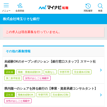
メニュー
会員登録
閲覧履歴
検索
株式会社埼玉りそな銀行
この求人は現在募集を行っていません。
その他の募集情報
未経験OKのオープンポジション【銀行窓口スタッフ】スマート社
員
正社員
職種・業種未経験OK
転勤なし
学歴不問
完全週休2日制
第二新卒歓迎
女性のおしごと掲載中
県内随一のシェアを誇る銀行の【事業・資産承継コンサルタント】
正社員
職種未経験OK
学歴不問
完全週休2日制
女性のおしごと掲載中