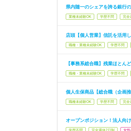
県内随一のシェアを誇る銀行
業種未経験OK
学歴不問
完全
店頭【個人営業】信託を活用
職種・業種未経験OK
学歴不問
【事務系総合職】残業ほとんど
職種・業種未経験OK
学歴不問
個人生保商品【総合職（企画
職種未経験OK
学歴不問
完全
オープンポジション！法人向け
学歴不問
完全週休2日制
女性