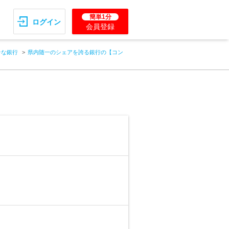
簡単1分
ログイン
会員登録
そな銀行
県内随一のシェアを誇る銀行の【コン