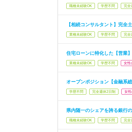
職種未経験OK
学歴不問
完全
【相続コンサルタント】完全
業種未経験OK
学歴不問
完全
住宅ローンに特化した【営業
業種未経験OK
学歴不問
女性
オープンポジション【金融系総
学歴不問
完全週休2日制
女性
県内随一のシェアを誇る銀行の
職種未経験OK
学歴不問
完全