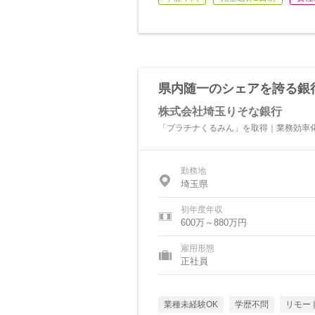
県内随一のシェアを誇る銀
株式会社埼玉りそな銀行
「プラチナくるみん」を取得｜業務効率
勤務地
埼玉県
初年度年収
600万～880万円
雇用形態
正社員
業種未経験OK
学歴不問
リモー