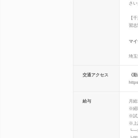
さい
【千
習志
マイ
埼玉
交通アクセス
《勤
https
給与
月給2
※経
※試
※上
┗一
┗固