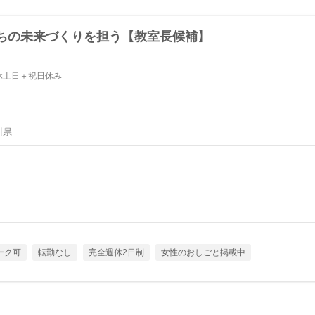
ちの未来づくりを担う【教室長候補】
休土日＋祝日休み
川県
ーク可
転勤なし
完全週休2日制
女性のおしごと掲載中