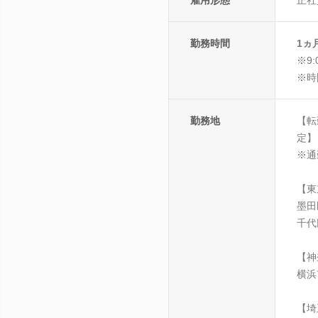
勤務時間
1ヵ
※9
※時
勤務地
【転
定】
※通
【東
墨田
千代
【神
横浜
【埼