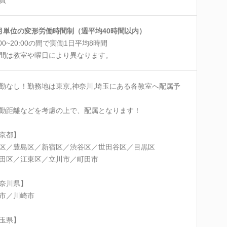
月単位の変形労働時間制（週平均40時間以内）
:00~20:00の間で実働1日平均8時間
間は教室や曜日により異なります。
勤なし！勤務地は東京,神奈川,埼玉にある各教室へ配属予
勤距離などを考慮の上で、配属となります！
京都】
区／豊島区／新宿区／渋谷区／世田谷区／目黒区
田区／江東区／立川市／町田市
奈川県】
市／川崎市
玉県】