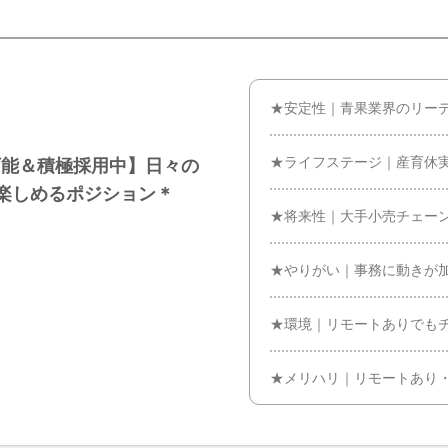
★安定性｜青果業界のリー
★ライフステージ｜産育休
可能＆積極採用中】日々の
楽しめるポジション＊
★将来性｜大手小売チェー
★やりがい｜事務に動きが
★環境｜リモートありでも
★メリハリ｜リモートあり・