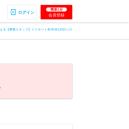
簡単1分
ログイン
会員登録
える【事務スタッフ】☆リモート有/年休120日☆の
。