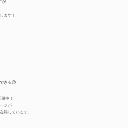
すが、
します！
できる◎
、
活躍中！
ージが
在籍しています。