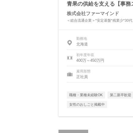
青果の供給を支える【事務ス
株式会社ファーマインド
＜総合流通企業＞*安定基盤*残業少*30
勤務地
北海道
初年度年収
400万～450万円
雇用形態
正社員
職種・業種未経験OK
第二新卒歓迎
女性のおしごと掲載中