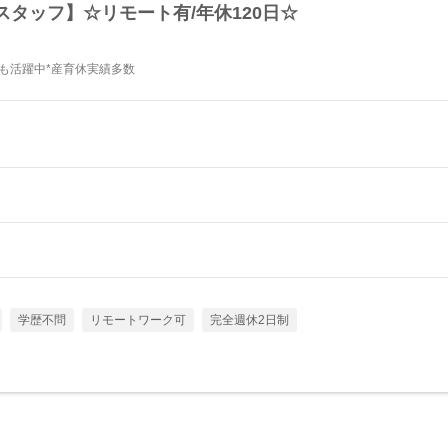
タッフ】☆リモート有/年休120日☆
代も活躍中*産育休実績多数
学歴不問
リモートワーク可
完全週休2日制