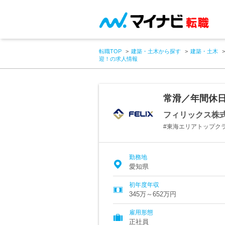
転職TOP
建築・土木から探す
建築・土木
迎！の求人情報
常滑／年間休日
フィリックス株
#東海エリアトップクラ
勤務地
愛知県
初年度年収
345万～652万円
雇用形態
正社員