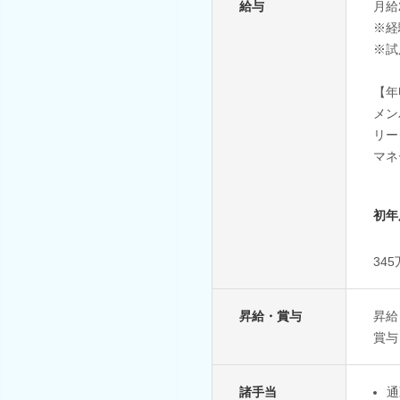
給与
月給
※経
※試
【年
メン
リ
マネ
初年
34
昇給・賞与
昇給
賞与
諸手当
通