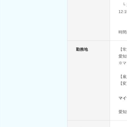
└ 1
12:
15
時間
勤務地
【常
愛知
※マ
【雇
【変
マイ
愛知