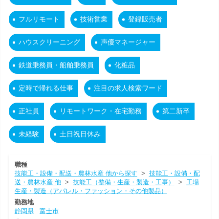
フルリモート
技術営業
登録販売者
ハウスクリーニング
声優マネージャー
鉄道乗務員・船舶乗務員
化粧品
定時で帰れる仕事
注目の求人検索ワード
正社員
リモートワーク・在宅勤務
第二新卒
未経験
土日祝日休み
職種
技能工・設備・配送・農林水産 他から探す
>
技能工・設備・配
送・農林水産 他
>
技能工（整備・生産・製造・工事）
>
工場
生産・製造（アパレル・ファッション・その他製品）
勤務地
静岡県
富士市