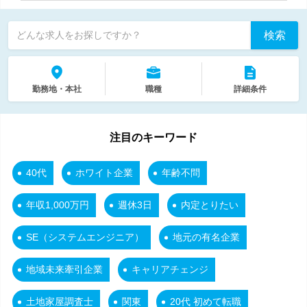
検索
どんな求人をお探しですか？
勤務地・本社
職種
詳細条件
注目のキーワード
40代
ホワイト企業
年齢不問
年収1,000万円
週休3日
内定とりたい
SE（システムエンジニア）
地元の有名企業
地域未来牽引企業
キャリアチェンジ
土地家屋調査士
関東
20代 初めて転職