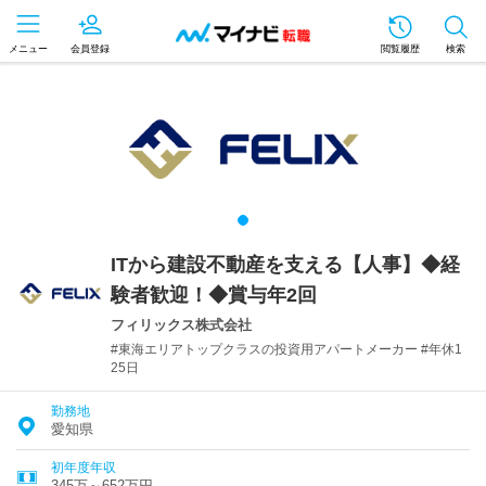
メニュー
会員登録
閲覧履歴
検索
ITから建設不動産を支える【人事】◆経
験者歓迎！◆賞与年2回
フィリックス株式会社
#東海エリアトップクラスの投資用アパートメーカー #年休1
25日
勤務地
愛知県
初年度年収
345万～652万円