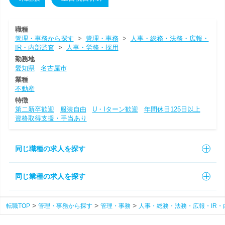
職種
管理・事務から探す
>
管理・事務
>
人事・総務・法務・広報・
IR・内部監査
>
人事・労務・採用
勤務地
愛知県
名古屋市
業種
不動産
特徴
第二新卒歓迎
服装自由
U・Iターン歓迎
年間休日125日以上
資格取得支援・手当あり
同じ職種の求人を探す
同じ業種の求人を探す
転職TOP
管理・事務から探す
管理・事務
人事・総務・法務・広報・IR・