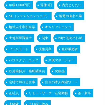
年収1,000万円
週休3日
内定とりたい
SE（システムエンジニア）
地元の有名企業
地域未来牽引企業
キャリアチェンジ
土地家屋調査士
関東
20代 初めて転職
フルリモート
技術営業
登録販売者
ハウスクリーニング
声優マネージャー
鉄道乗務員・船舶乗務員
化粧品
定時で帰れる仕事
注目の求人検索ワード
正社員
リモートワーク・在宅勤務
第二新卒
未経験
土日祝日休み