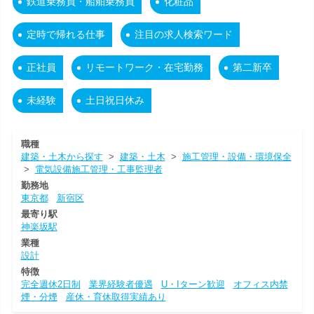
鉄道乗務員・船舶乗務員
化粧品
定時で帰れる仕事
注目の求人検索ワード
正社員
リモートワーク・在宅勤務
第二新卒
未経験
土日祝日休み
職種
建築・土木から探す
>
建築・土木
>
施工管理・設備・環境保全
>
電気設備施工管理・工事監理者
勤務地
東京都
新宿区
最寄り駅
神楽坂駅
業種
設計
特徴
完全週休2日制
業界経験者優遇
U・Iターン歓迎
オフィス内禁
煙・分煙
産休・育休取得実績あり