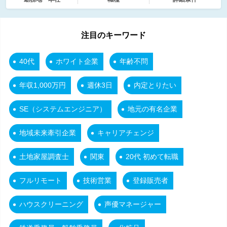
注目のキーワード
40代
ホワイト企業
年齢不問
年収1,000万円
週休3日
内定とりたい
SE（システムエンジニア）
地元の有名企業
地域未来牽引企業
キャリアチェンジ
土地家屋調査士
関東
20代 初めて転職
フルリモート
技術営業
登録販売者
ハウスクリーニング
声優マネージャー