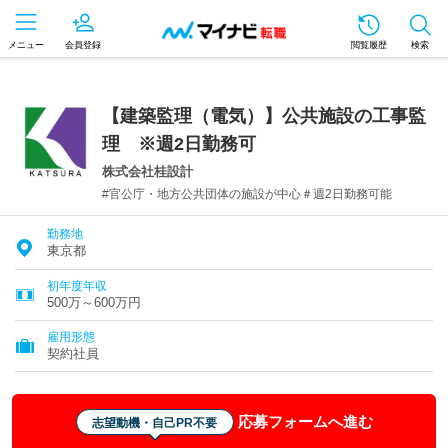
メニュー
会員登録
閲覧履歴
検索
【建築監理（電気）】公共施設の工事監
理 ※週2日勤務可
株式会社桂設計
#官公庁・地方公共団体の施設が中心＃週2日勤務可能
勤務地
東京都
初年度年収
500万～600万円
雇用形態
契約社員
応募フォームへ進む
志望動機・自己PR不要