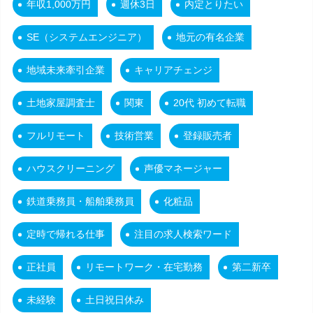
年収1,000万円
週休3日
内定とりたい
SE（システムエンジニア）
地元の有名企業
地域未来牽引企業
キャリアチェンジ
土地家屋調査士
関東
20代 初めて転職
フルリモート
技術営業
登録販売者
ハウスクリーニング
声優マネージャー
鉄道乗務員・船舶乗務員
化粧品
定時で帰れる仕事
注目の求人検索ワード
正社員
リモートワーク・在宅勤務
第二新卒
未経験
土日祝日休み