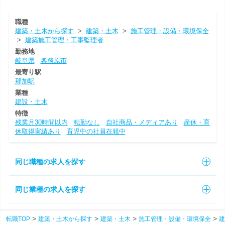
職種
建築・土木から探す
>
建築・土木
>
施工管理・設備・環境保全
>
建築施工管理・工事監理者
勤務地
岐阜県
各務原市
最寄り駅
那加駅
業種
建設・土木
特徴
残業月30時間以内
転勤なし
自社商品・メディアあり
産休・育
休取得実績あり
育児中の社員在籍中
同じ職種の求人を探す
同じ業種の求人を探す
転職TOP
建築・土木から探す
建築・土木
施工管理・設備・環境保全
建