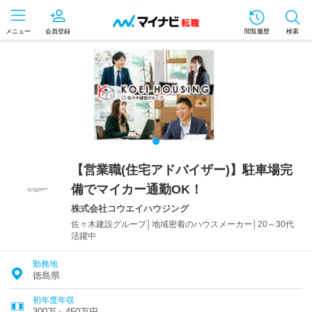
メニュー
会員登録
閲覧履歴
検索
【営業職(住宅アドバイザー)】駐車場完
備でマイカー通勤OK！
株式会社コウエイハウジング
佐々木建設グループ│地域密着のハウスメーカー│20～30代
活躍中
勤務地
徳島県
初年度年収
300万～450万円