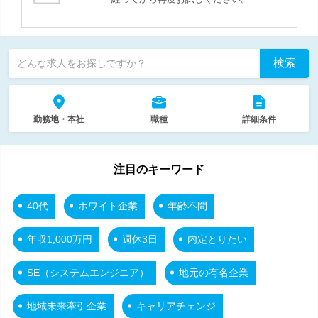
検索
どんな求人をお探しですか？
勤務地・本社
職種
詳細条件
注目のキーワード
40代
ホワイト企業
年齢不問
年収1,000万円
週休3日
内定とりたい
SE（システムエンジニア）
地元の有名企業
地域未来牽引企業
キャリアチェンジ