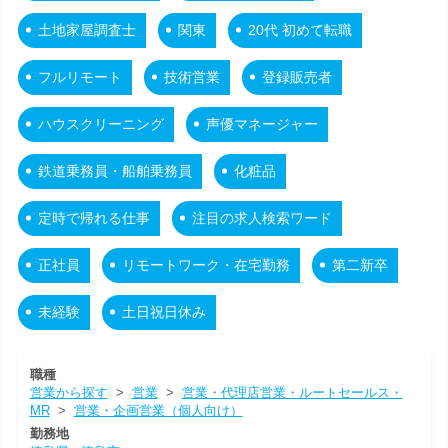
土地家屋調査士
関東
20代 初めて転職
フルリモート
技術営業
登録販売者
ハウスクリーニング
声優マネージャー
鉄道乗務員・船舶乗務員
化粧品
定時で帰れる仕事
注目の求人検索ワード
正社員
リモートワーク・在宅勤務
第二新卒
未経験
土日祝日休み
職種
営業から探す
>
営業
>
営業・代理店営業・ルートセールス・
MR
>
営業・企画営業（個人向け）
勤務地