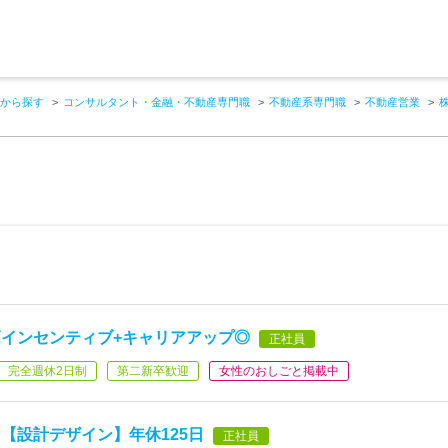
から探す
コンサルタント・金融・不動産専門職
不動産系専門職
不動産営業
株
インセンティブ+キャリアアップ◎
正社員
完全週休2日制
第二新卒歓迎
女性のおしごと掲載中
【設計デザイン】年休125日
正社員