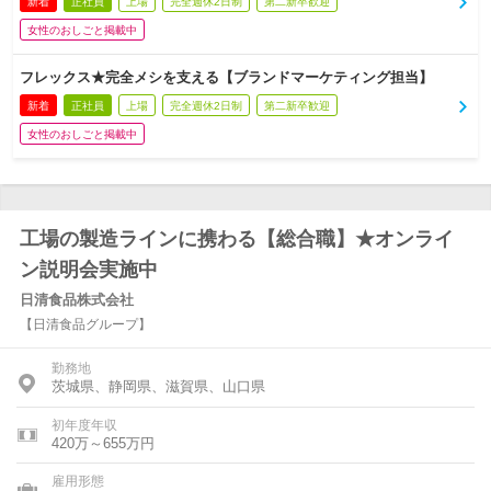
新着
正社員
上場
完全週休2日制
第二新卒歓迎
女性のおしごと掲載中
フレックス★完全メシを支える【ブランドマーケティング担当】
新着
正社員
上場
完全週休2日制
第二新卒歓迎
女性のおしごと掲載中
工場の製造ラインに携わる【総合職】★オンライ
ン説明会実施中
日清食品株式会社
【日清食品グループ】
勤務地
茨城県、静岡県、滋賀県、山口県
初年度年収
420万～655万円
雇用形態