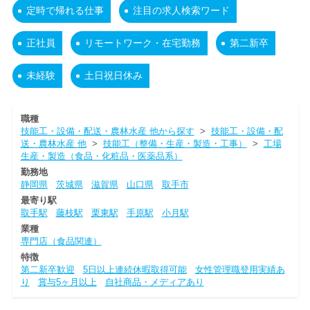
定時で帰れる仕事
注目の求人検索ワード
正社員
リモートワーク・在宅勤務
第二新卒
未経験
土日祝日休み
職種
技能工・設備・配送・農林水産 他から探す
>
技能工・設備・配
送・農林水産 他
>
技能工（整備・生産・製造・工事）
>
工場
生産・製造（食品・化粧品・医薬品系）
勤務地
静岡県
茨城県
滋賀県
山口県
取手市
最寄り駅
取手駅
藤枝駅
栗東駅
手原駅
小月駅
業種
専門店（食品関連）
特徴
第二新卒歓迎
5日以上連続休暇取得可能
女性管理職登用実績あ
り
賞与5ヶ月以上
自社商品・メディアあり