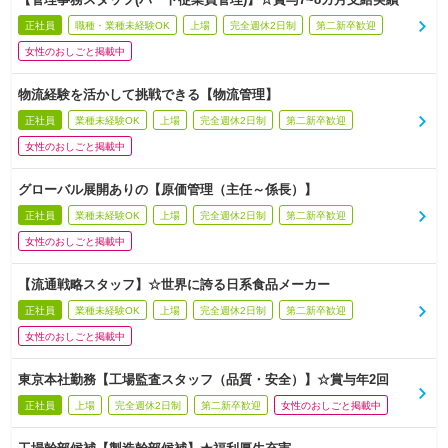
正社員
職種・業種未経験OK
上場
完全週休2日制
第二新卒歓迎
女性のおしごと掲載中
物流経験を活かして挑戦できる【物流管理】
正社員
業種未経験OK
上場
完全週休2日制
第二新卒歓迎
女性のおしごと掲載中
グローバル展開ありの【原価管理（主任～係長）】
正社員
業種未経験OK
上場
完全週休2日制
第二新卒歓迎
女性のおしごと掲載中
【流通戦略スタッフ】☆世界に誇る日系食品メーカー
正社員
業種未経験OK
上場
完全週休2日制
第二新卒歓迎
女性のおしごと掲載中
東京本社勤務【工場監査スタッフ（品質・安全）】☆賞与年2回
正社員
上場
完全週休2日制
第二新卒歓迎
女性のおしごと掲載中