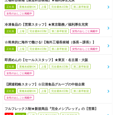
工場幹部候補【製造幹部候補】★福利厚生充実
正社員
業種未経験OK
上場
完全週休2日制
第二新卒歓迎
女性のおしごと掲載中
冷凍食品の【営業スタッフ】★東京勤務／福利厚生充実
正社員
上場
完全週休2日制
第二新卒歓迎
女性のおしごと掲載中
☆将来的に海外で働ける!【海外工場長候補（係長～課長）】
正社員
上場
完全週休2日制
第二新卒歓迎
女性のおしごと掲載中
即席めんの【セールススタッフ】★東京・名古屋・大阪
正社員
業種未経験OK
上場
完全週休2日制
第二新卒歓迎
女性のおしごと掲載中
【調達戦略スタッフ】☆日清食品グループの中核企業
正社員
業種未経験OK
上場
完全週休2日制
第二新卒歓迎
女性のおしごと掲載中
フルフレックス制★新規商品『完全メシブレッド』の【営業】