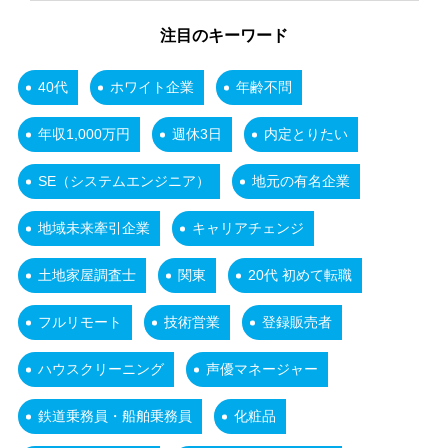
注目のキーワード
40代
ホワイト企業
年齢不問
年収1,000万円
週休3日
内定とりたい
SE（システムエンジニア）
地元の有名企業
地域未来牽引企業
キャリアチェンジ
土地家屋調査士
関東
20代 初めて転職
フルリモート
技術営業
登録販売者
ハウスクリーニング
声優マネージャー
鉄道乗務員・船舶乗務員
化粧品