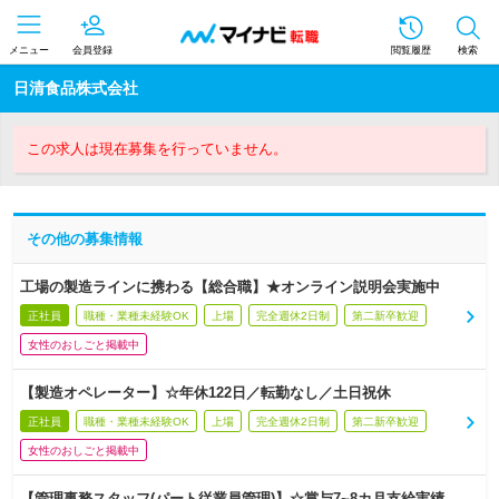
メニュー
会員登録
閲覧履歴
検索
日清食品株式会社
この求人は現在募集を行っていません。
その他の募集情報
工場の製造ラインに携わる【総合職】★オンライン説明会実施中
正社員
職種・業種未経験OK
上場
完全週休2日制
第二新卒歓迎
女性のおしごと掲載中
【製造オペレーター】☆年休122日／転勤なし／土日祝休
正社員
職種・業種未経験OK
上場
完全週休2日制
第二新卒歓迎
女性のおしごと掲載中
【管理事務スタッフ(パート従業員管理)】☆賞与7~8カ月支給実績