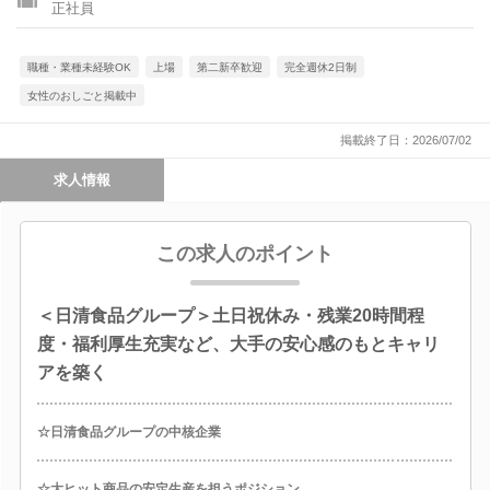
正社員
職種・業種未経験OK
上場
第二新卒歓迎
完全週休2日制
女性のおしごと掲載中
掲載終了日：2026/07/02
求人情報
この求人のポイント
＜日清食品グループ＞土日祝休み・残業20時間程
度・福利厚生充実など、大手の安心感のもとキャリ
アを築く
☆日清食品グループの中核企業
☆大ヒット商品の安定生産を担うポジション