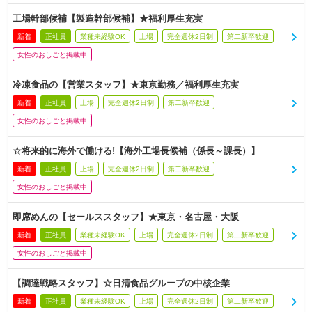
工場幹部候補【製造幹部候補】★福利厚生充実
新着
正社員
業種未経験OK
上場
完全週休2日制
第二新卒歓迎
女性のおしごと掲載中
冷凍食品の【営業スタッフ】★東京勤務／福利厚生充実
新着
正社員
上場
完全週休2日制
第二新卒歓迎
女性のおしごと掲載中
☆将来的に海外で働ける!【海外工場長候補（係長～課長）】
新着
正社員
上場
完全週休2日制
第二新卒歓迎
女性のおしごと掲載中
即席めんの【セールススタッフ】★東京・名古屋・大阪
新着
正社員
業種未経験OK
上場
完全週休2日制
第二新卒歓迎
女性のおしごと掲載中
【調達戦略スタッフ】☆日清食品グループの中核企業
新着
正社員
業種未経験OK
上場
完全週休2日制
第二新卒歓迎