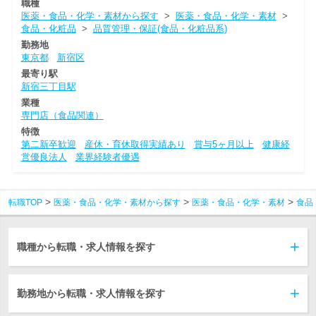
職種
医薬・食品・化学・素材から探す
>
医薬・食品・化学・素材
>
食品・化粧品
>
品質管理・保証(食品・化粧品系)
勤務地
東京都
新宿区
最寄り駅
新宿三丁目駅
業種
専門店（食品関連）
特徴
第二新卒歓迎
産休・育休取得実績あり
賞与5ヶ月以上
健康経
営優良法人
業界経験者優遇
転職TOP
医薬・食品・化学・素材から探す
医薬・食品・化学・素材
食品
職種から転職・求人情報を探す
勤務地から転職・求人情報を探す