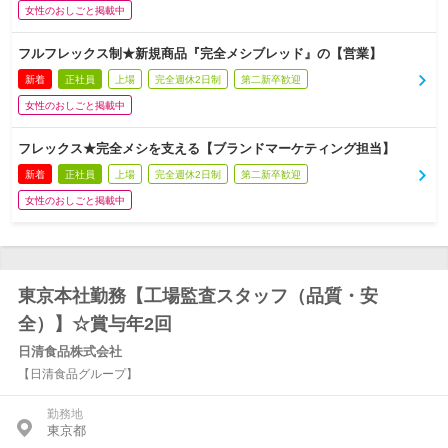
女性のおしごと掲載中
フルフレックス制★新規商品『完全メシブレッド』の【営業】
新着
正社員
上場
完全週休2日制
第二新卒歓迎
女性のおしごと掲載中
フレックス★完全メシを支える【ブランドマーケティング担当】
新着
正社員
上場
完全週休2日制
第二新卒歓迎
女性のおしごと掲載中
東京本社勤務【工場監査スタッフ（品質・安
全）】☆賞与年2回
日清食品株式会社
【日清食品グループ】
勤務地
東京都