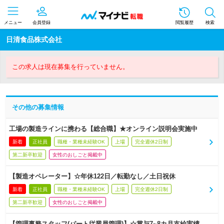
メニュー
会員登録
閲覧履歴
検索
日清食品株式会社
この求人は現在募集を行っていません。
その他の募集情報
工場の製造ラインに携わる【総合職】★オンライン説明会実施中
新着
正社員
職種・業種未経験OK
上場
完全週休2日制
第二新卒歓迎
女性のおしごと掲載中
【製造オペレーター】☆年休122日／転勤なし／土日祝休
新着
正社員
職種・業種未経験OK
上場
完全週休2日制
第二新卒歓迎
女性のおしごと掲載中
【管理事務スタッフ(パート従業員管理)】☆賞与7~8カ月支給実績