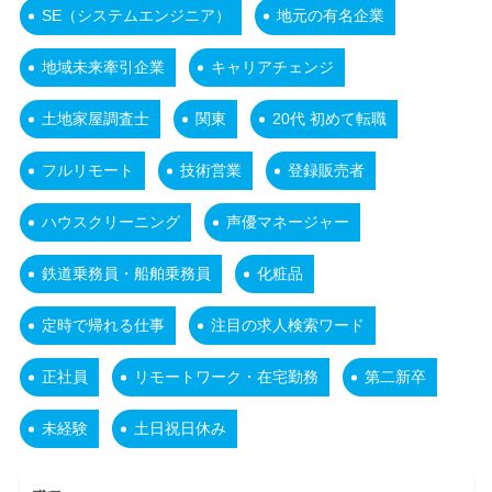
SE（システムエンジニア）
地元の有名企業
地域未来牽引企業
キャリアチェンジ
土地家屋調査士
関東
20代 初めて転職
フルリモート
技術営業
登録販売者
ハウスクリーニング
声優マネージャー
鉄道乗務員・船舶乗務員
化粧品
定時で帰れる仕事
注目の求人検索ワード
正社員
リモートワーク・在宅勤務
第二新卒
未経験
土日祝日休み