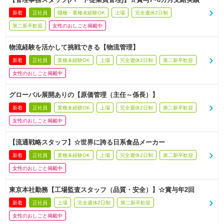
新着
正社員
職種・業種未経験OK
上場
完全週休2日制
第二新卒歓迎
女性のおしごと掲載中
物流経験を活かして挑戦できる【物流管理】
新着
正社員
業種未経験OK
上場
完全週休2日制
第二新卒歓迎
女性のおしごと掲載中
グローバル展開ありの【原価管理（主任～係長）】
新着
正社員
業種未経験OK
上場
完全週休2日制
第二新卒歓迎
女性のおしごと掲載中
【流通戦略スタッフ】☆世界に誇る日系食品メーカー
新着
正社員
業種未経験OK
上場
完全週休2日制
第二新卒歓迎
女性のおしごと掲載中
東京本社勤務【工場監査スタッフ（品質・安全）】☆賞与年2回
新着
正社員
上場
完全週休2日制
第二新卒歓迎
女性のおしごと掲載中