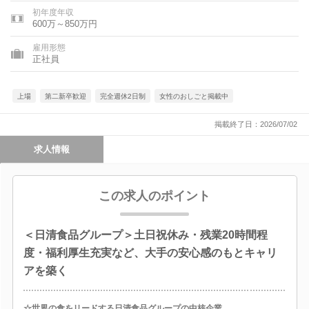
初年度年収
600万～850万円
雇用形態
正社員
上場
第二新卒歓迎
完全週休2日制
女性のおしごと掲載中
掲載終了日：2026/07/02
求人情報
この求人のポイント
＜日清食品グループ＞土日祝休み・残業20時間程
度・福利厚生充実など、大手の安心感のもとキャリ
アを築く
☆世界の食をリードする日清食品グループの中核企業