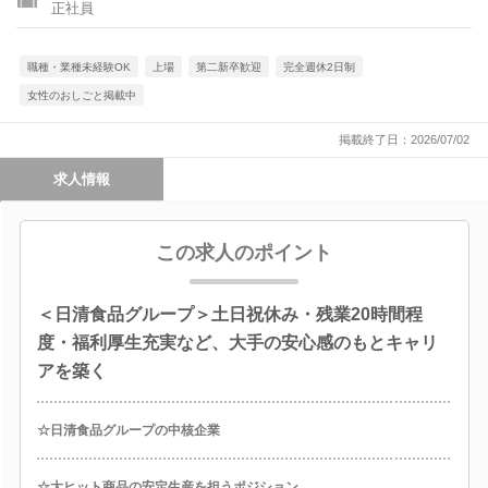
正社員
職種・業種未経験OK
上場
第二新卒歓迎
完全週休2日制
女性のおしごと掲載中
掲載終了日：2026/07/02
求人情報
この求人のポイント
＜日清食品グループ＞土日祝休み・残業20時間程
度・福利厚生充実など、大手の安心感のもとキャリ
アを築く
☆日清食品グループの中核企業
☆大ヒット商品の安定生産を担うポジション