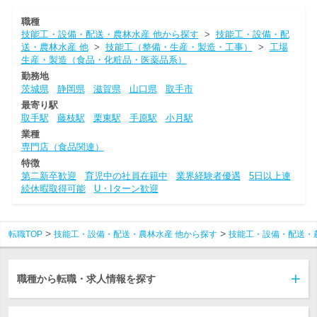
職種
技能工・設備・配送・農林水産 他から探す
>
技能工・設備・配
送・農林水産 他
>
技能工（整備・生産・製造・工事）
>
工場
生産・製造（食品・化粧品・医薬品系）
勤務地
茨城県
静岡県
滋賀県
山口県
取手市
最寄り駅
取手駅
藤枝駅
栗東駅
手原駅
小月駅
業種
専門店（食品関連）
特徴
第二新卒歓迎
育児中の社員在籍中
業界経験者優遇
5日以上連
続休暇取得可能
U・Iターン歓迎
転職TOP
技能工・設備・配送・農林水産 他から探す
技能工・設備・配送・
職種から転職・求人情報を探す