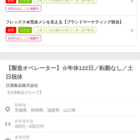
新着
正社員
上場
完全週休2日制
第二新卒歓迎
女性のおしごと掲載中
フレックス★完全メシを支える【ブランドマーケティング担当】
新着
正社員
上場
完全週休2日制
第二新卒歓迎
女性のおしごと掲載中
【製造オペレーター】☆年休122日／転勤なし／土
日祝休
日清食品株式会社
【日清食品グループ】
勤務地
茨城県、静岡県、滋賀県、山口県
初年度年収
420万～655万円
雇用形態