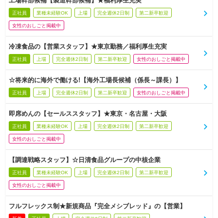
工場幹部候補【製造幹部候補】★福利厚生充実
正社員
業種未経験OK
上場
完全週休2日制
第二新卒歓迎
女性のおしごと掲載中
冷凍食品の【営業スタッフ】★東京勤務／福利厚生充実
正社員
上場
完全週休2日制
第二新卒歓迎
女性のおしごと掲載中
☆将来的に海外で働ける!【海外工場長候補（係長～課長）】
正社員
上場
完全週休2日制
第二新卒歓迎
女性のおしごと掲載中
即席めんの【セールススタッフ】★東京・名古屋・大阪
正社員
業種未経験OK
上場
完全週休2日制
第二新卒歓迎
女性のおしごと掲載中
【調達戦略スタッフ】☆日清食品グループの中核企業
正社員
業種未経験OK
上場
完全週休2日制
第二新卒歓迎
女性のおしごと掲載中
フルフレックス制★新規商品『完全メシブレッド』の【営業】