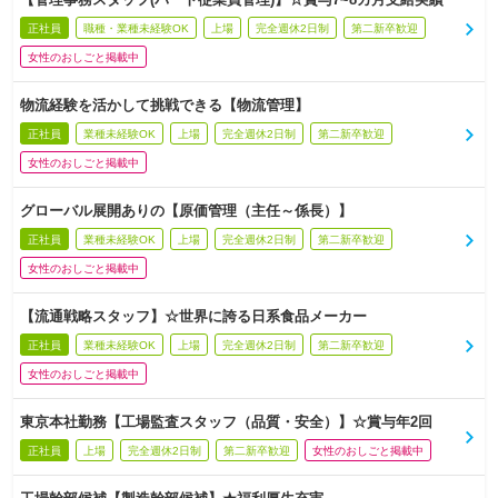
正社員
職種・業種未経験OK
上場
完全週休2日制
第二新卒歓迎
女性のおしごと掲載中
物流経験を活かして挑戦できる【物流管理】
正社員
業種未経験OK
上場
完全週休2日制
第二新卒歓迎
女性のおしごと掲載中
グローバル展開ありの【原価管理（主任～係長）】
正社員
業種未経験OK
上場
完全週休2日制
第二新卒歓迎
女性のおしごと掲載中
【流通戦略スタッフ】☆世界に誇る日系食品メーカー
正社員
業種未経験OK
上場
完全週休2日制
第二新卒歓迎
女性のおしごと掲載中
東京本社勤務【工場監査スタッフ（品質・安全）】☆賞与年2回
正社員
上場
完全週休2日制
第二新卒歓迎
女性のおしごと掲載中