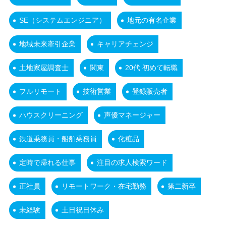
SE（システムエンジニア）
地元の有名企業
地域未来牽引企業
キャリアチェンジ
土地家屋調査士
関東
20代 初めて転職
フルリモート
技術営業
登録販売者
ハウスクリーニング
声優マネージャー
鉄道乗務員・船舶乗務員
化粧品
定時で帰れる仕事
注目の求人検索ワード
正社員
リモートワーク・在宅勤務
第二新卒
未経験
土日祝日休み