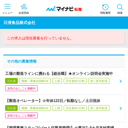
メニュー
会員登録
閲覧履歴
検索
日清食品株式会社
この求人は現在募集を行っていません。
その他の募集情報
工場の製造ラインに携わる【総合職】★オンライン説明会実施中
正社員
職種・業種未経験OK
上場
完全週休2日制
第二新卒歓迎
女性のおしごと掲載中
【製造オペレーター】☆年休122日／転勤なし／土日祝休
正社員
職種・業種未経験OK
上場
完全週休2日制
第二新卒歓迎
女性のおしごと掲載中
【管理事務スタッフ(パート従業員管理)】☆賞与7~8カ月支給実績