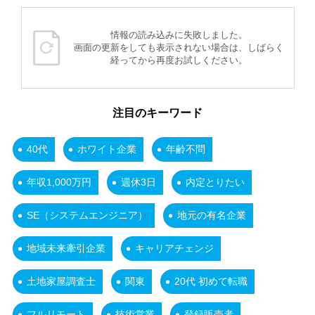
情報の読み込みに失敗しました。
画面の更新をしても表示されない場合は、しばらく
経ってから再度お試しください。
注目のキーワード
40代
ホワイト企業
年齢不問
年収1,000万円
週休3日
内定とりたい
SE（システムエンジニア）
地元の有名企業
地域未来牽引企業
キャリアチェンジ
土地家屋調査士
関東
20代 初めて転職
フルリモート
技術営業
登録販売者