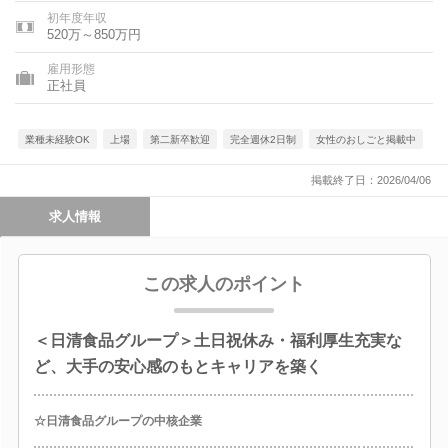
初年度年収
520万～850万円
雇用形態
正社員
業種未経験OK
上場
第二新卒歓迎
完全週休2日制
女性のおしごと掲載中
掲載終了日：2026/04/06
求人情報
この求人のポイント
＜日清食品グループ＞土日祝休み・福利厚生充実な
ど、大手の安心感のもとキャリアを築く
☆日清食品グループの中核企業