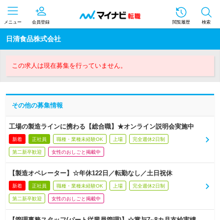
メニュー
会員登録
閲覧履歴
検索
日清食品株式会社
この求人は現在募集を行っていません。
その他の募集情報
工場の製造ラインに携わる【総合職】★オンライン説明会実施中
新着
正社員
職種・業種未経験OK
上場
完全週休2日制
第二新卒歓迎
女性のおしごと掲載中
【製造オペレーター】☆年休122日／転勤なし／土日祝休
新着
正社員
職種・業種未経験OK
上場
完全週休2日制
第二新卒歓迎
女性のおしごと掲載中
【管理事務スタッフ(パート従業員管理)】☆賞与7~8カ月支給実績