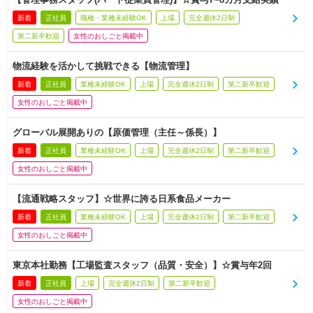
新着
正社員
職種・業種未経験OK
上場
完全週休2日制
第二新卒歓迎
女性のおしごと掲載中
物流経験を活かして挑戦できる【物流管理】
新着
正社員
業種未経験OK
上場
完全週休2日制
第二新卒歓迎
女性のおしごと掲載中
グローバル展開ありの【原価管理（主任～係長）】
新着
正社員
業種未経験OK
上場
完全週休2日制
第二新卒歓迎
女性のおしごと掲載中
【流通戦略スタッフ】☆世界に誇る日系食品メーカー
新着
正社員
業種未経験OK
上場
完全週休2日制
第二新卒歓迎
女性のおしごと掲載中
東京本社勤務【工場監査スタッフ（品質・安全）】☆賞与年2回
新着
正社員
上場
完全週休2日制
第二新卒歓迎
女性のおしごと掲載中