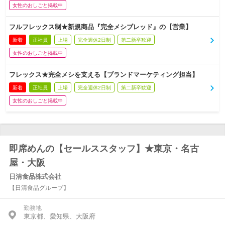
女性のおしごと掲載中
フルフレックス制★新規商品『完全メシブレッド』の【営業】
新着
正社員
上場
完全週休2日制
第二新卒歓迎
女性のおしごと掲載中
フレックス★完全メシを支える【ブランドマーケティング担当】
新着
正社員
上場
完全週休2日制
第二新卒歓迎
女性のおしごと掲載中
即席めんの【セールススタッフ】★東京・名古
屋・大阪
日清食品株式会社
【日清食品グループ】
勤務地
東京都、愛知県、大阪府