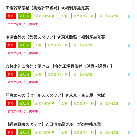
工場幹部候補【製造幹部候補】★福利厚生充実
新着
正社員
業種未経験OK
上場
完全週休2日制
第二新卒歓迎
女性のおしごと掲載中
冷凍食品の【営業スタッフ】★東京勤務／福利厚生充実
新着
正社員
上場
完全週休2日制
第二新卒歓迎
女性のおしごと掲載中
☆将来的に海外で働ける!【海外工場長候補（係長～課長）】
新着
正社員
上場
完全週休2日制
第二新卒歓迎
女性のおしごと掲載中
即席めんの【セールススタッフ】★東京・名古屋・大阪
新着
正社員
業種未経験OK
上場
完全週休2日制
第二新卒歓迎
女性のおしごと掲載中
【調達戦略スタッフ】☆日清食品グループの中核企業
新着
正社員
業種未経験OK
上場
完全週休2日制
第二新卒歓迎