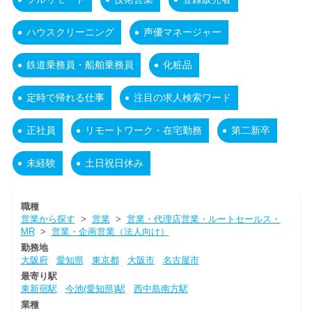
ハウスクリーニング
声優マネージャー
鉄道乗務員・船舶乗務員
化粧品
定時で帰れる仕事
注目の求人検索ワード
正社員
リモートワーク・在宅勤務
第二新卒
未経験
土日祝日休み
職種
営業から探す
>
営業
>
営業・代理店営業・ルートセールス・
MR
>
営業・企画営業（法人向け）
勤務地
大阪府
愛知県
東京都
大阪市
名古屋市
最寄り駅
東新宿駅
今池(愛知県)駅
西中島南方駅
業種