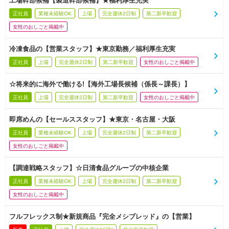
工場幹部候補【製造幹部候補】★福利厚生充実
正社員
業種未経験OK
上場
完全週休2日制
第二新卒歓迎
女性のおしごと掲載中
冷凍食品の【営業スタッフ】★東京勤務／福利厚生充実
正社員
上場
完全週休2日制
第二新卒歓迎
女性のおしごと掲載中
☆将来的に海外で働ける!【海外工場長候補（係長～課長）】
正社員
上場
完全週休2日制
第二新卒歓迎
女性のおしごと掲載中
即席めんの【セールススタッフ】★東京・名古屋・大阪
正社員
業種未経験OK
上場
完全週休2日制
第二新卒歓迎
女性のおしごと掲載中
【調達戦略スタッフ】☆日清食品グループの中核企業
正社員
業種未経験OK
上場
完全週休2日制
第二新卒歓迎
女性のおしごと掲載中
フルフレックス制★新規商品『完全メシブレッド』の【営業】