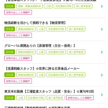
正社員
職種・業種未経験OK
上場
完全週休2日制
第二新卒歓迎
女性のおしごと掲載中
物流経験を活かして挑戦できる【物流管理】
正社員
業種未経験OK
上場
完全週休2日制
第二新卒歓迎
女性のおしごと掲載中
グローバル展開ありの【原価管理（主任～係長）】
正社員
業種未経験OK
上場
完全週休2日制
第二新卒歓迎
女性のおしごと掲載中
【流通戦略スタッフ】☆世界に誇る日系食品メーカー
正社員
業種未経験OK
上場
完全週休2日制
第二新卒歓迎
女性のおしごと掲載中
東京本社勤務【工場監査スタッフ（品質・安全）】☆賞与年2回
正社員
上場
完全週休2日制
第二新卒歓迎
女性のおしごと掲載中