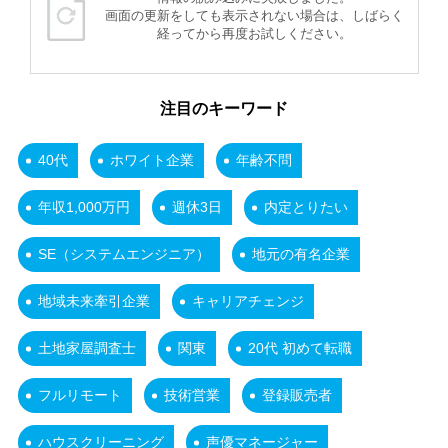
画面の更新をしても表示されない場合は、しばらく
経ってから再度お試しください。
注目のキーワード
40代
ホワイト企業
年齢不問
年収1,000万円
週休3日
内定とりたい
SE（システムエンジニア）
地元の有名企業
地域未来牽引企業
キャリアチェンジ
土地家屋調査士
関東
20代 初めて転職
フルリモート
技術営業
登録販売者
ハウスクリーニング
声優マネージャー