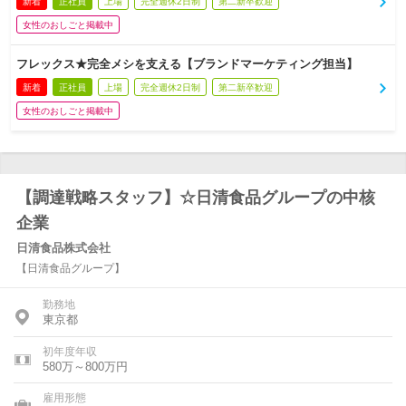
新着
正社員
上場
完全週休2日制
第二新卒歓迎
女性のおしごと掲載中
フレックス★完全メシを支える【ブランドマーケティング担当】
新着
正社員
上場
完全週休2日制
第二新卒歓迎
女性のおしごと掲載中
【調達戦略スタッフ】☆日清食品グループの中核
企業
日清食品株式会社
【日清食品グループ】
勤務地
東京都
初年度年収
580万～800万円
雇用形態