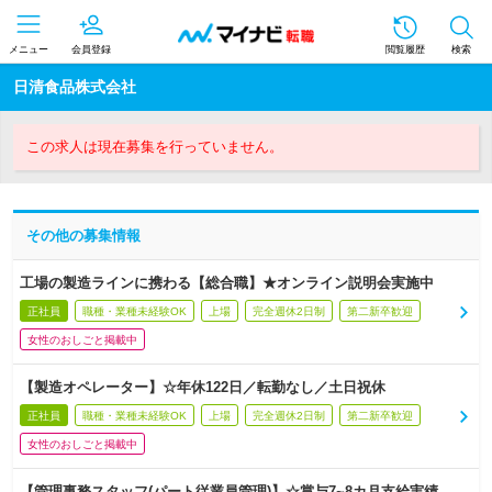
メニュー
会員登録
閲覧履歴
検索
日清食品株式会社
この求人は現在募集を行っていません。
その他の募集情報
工場の製造ラインに携わる【総合職】★オンライン説明会実施中
正社員
職種・業種未経験OK
上場
完全週休2日制
第二新卒歓迎
女性のおしごと掲載中
【製造オペレーター】☆年休122日／転勤なし／土日祝休
正社員
職種・業種未経験OK
上場
完全週休2日制
第二新卒歓迎
女性のおしごと掲載中
【管理事務スタッフ(パート従業員管理)】☆賞与7~8カ月支給実績