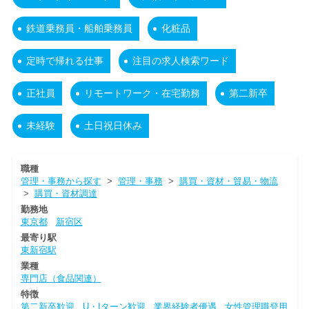
鉄道乗務員・船舶乗務員
化粧品
定時で帰れる仕事
注目の求人検索ワード
正社員
リモートワーク・在宅勤務
第二新卒
未経験
土日祝日休み
職種
管理・事務から探す
>
管理・事務
>
購買・資材・貿易・物流
>
購買・資材調達
勤務地
東京都
新宿区
最寄り駅
東新宿駅
業種
専門店（食品関連）
特徴
第二新卒歓迎
U・Iターン歓迎
業界経験者優遇
女性管理職登用