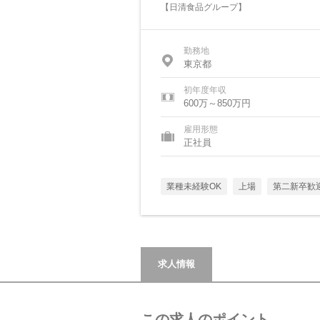
【日清食品グループ】
勤務地
東京都
初年度年収
600万～850万円
雇用形態
正社員
業種未経験OK
上場
第二新卒歓
求人情報
この求人のポイント