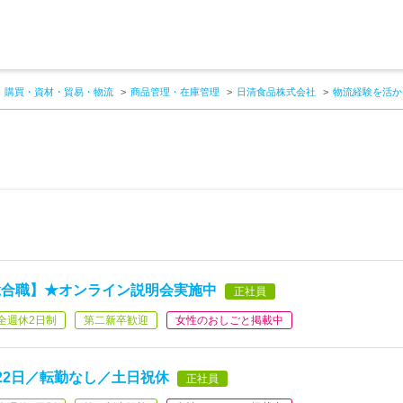
購買・資材・貿易・物流
商品管理・在庫管理
日清食品株式会社
物流経験を活か
総合職】★オンライン説明会実施中
正社員
全週休2日制
第二新卒歓迎
女性のおしごと掲載中
22日／転勤なし／土日祝休
正社員