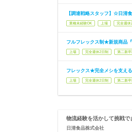
【調達戦略スタッフ】☆日清
業種未経験OK
上場
完全週休
フルフレックス制★新規商品
上場
完全週休2日制
第二新卒
フレックス★完全メシを支え
上場
完全週休2日制
第二新卒
物流経験を活かして挑戦で
日清食品株式会社