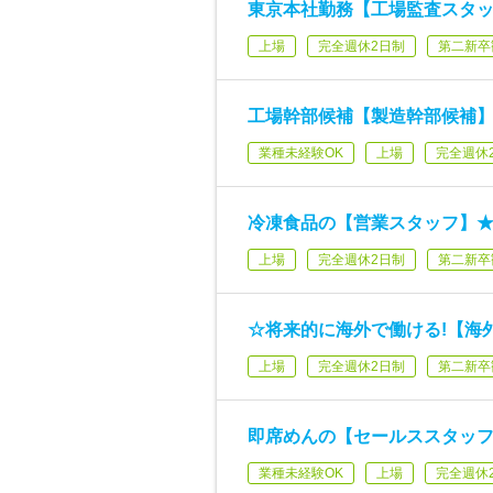
東京本社勤務【工場監査スタッ
上場
完全週休2日制
第二新卒
工場幹部候補【製造幹部候補
業種未経験OK
上場
完全週休
冷凍食品の【営業スタッフ】
上場
完全週休2日制
第二新卒
☆将来的に海外で働ける!【海
上場
完全週休2日制
第二新卒
即席めんの【セールススタッ
業種未経験OK
上場
完全週休