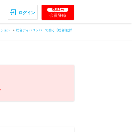
簡単1分
ログイン
会員登録
ーション
総合ディベロッパーで働く【総合職(採
。