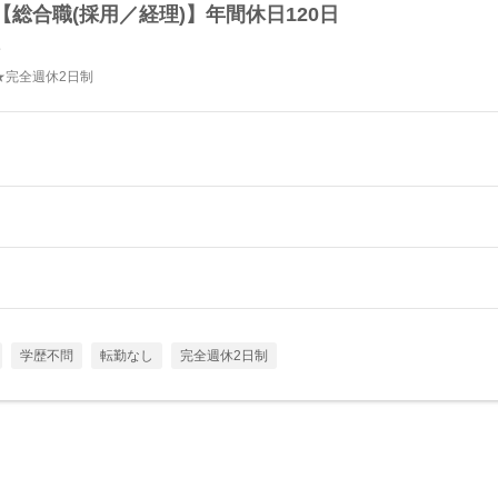
総合職(採用／経理)】年間休日120日
ン
★完全週休2日制
学歴不問
転勤なし
完全週休2日制