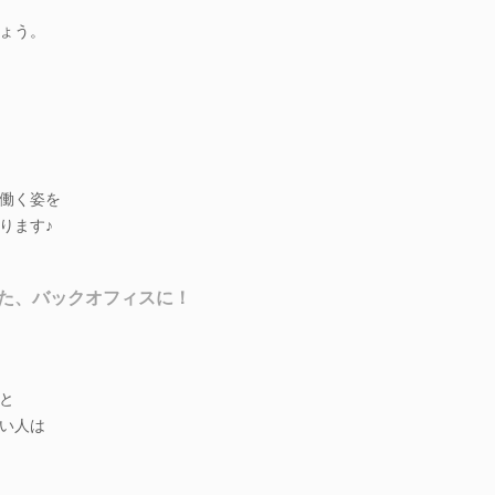
ょう。
働く姿を
ります♪
た、バックオフィスに！
と
い人は