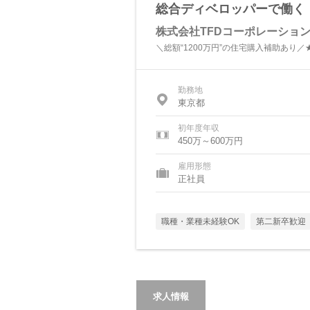
総合ディベロッパーで働く【
株式会社TFDコーポレーショ
＼総額“1200万円”の住宅購入補助あり／
勤務地
東京都
初年度年収
450万～600万円
雇用形態
正社員
職種・業種未経験OK
第二新卒歓迎
求人情報