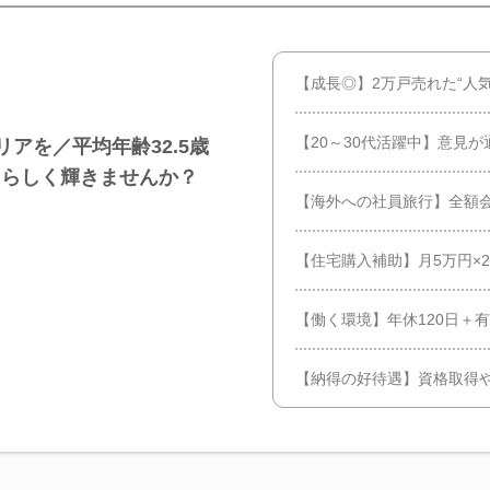
【成長◎】2万戸売れた“人
【20～30代活躍中】意見
アを／平均年齢32.5歳
たらしく輝きませんか？
【海外への社員旅行】全額
【住宅購入補助】月5万円×2
【働く環境】年休120日＋
【納得の好待遇】資格取得や