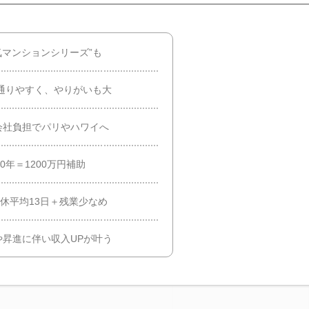
気マンションシリーズ”も
が通りやすく、やりがいも大
会社負担でパリやハワイへ
0年＝1200万円補助
有休平均13日＋残業少なめ
昇進に伴い収入UPが叶う