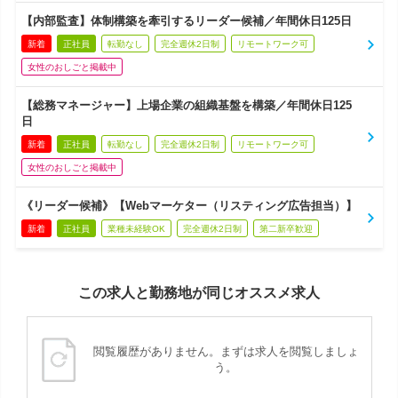
【内部監査】体制構築を牽引するリーダー候補／年間休日125日
新着
正社員
転勤なし
完全週休2日制
リモートワーク可
女性のおしごと掲載中
【総務マネージャー】上場企業の組織基盤を構築／年間休日125
日
新着
正社員
転勤なし
完全週休2日制
リモートワーク可
女性のおしごと掲載中
《リーダー候補》【Webマーケター（リスティング広告担当）】
新着
正社員
業種未経験OK
完全週休2日制
第二新卒歓迎
この求人と勤務地が同じオススメ求人
閲覧履歴がありません。まずは求人を閲覧しましょ
う。