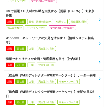
リモートワーク可
女性のおしごと掲載中
CMで話題！IT人材の転職を支援する【営業（CA/RA）】★東京
募集
新着
正社員
職種・業種未経験OK
転勤なし
完全週休2日制
第二新卒歓迎
リモートワーク可
女性のおしごと掲載中
Windows・ネットワークの知見を活かす！【情報システム担当
者】
新着
正社員
上場
完全週休2日制
情報セキュリティや企画・管理業務を担う【社内SE】
新着
正社員
上場
完全週休2日制
【総合職（WEBディレクター/WEBマーケター）】リーダー候補
新着
正社員
上場
完全週休2日制
リモートワーク可
【総合職（WEBディレクター/WEBマーケター）】年間休日125
日
新着
正社員
上場
完全週休2日制
リモートワーク可