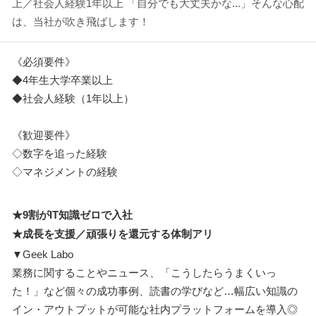
上／社会人経験1年以上 「自分でも大丈夫かな...」そんな心配
は、当社が吹き飛ばします！
《必須要件》
◆4年生大学卒業以上
◆社会人経験（1年以上）
《歓迎要件》
◇数字を追った経験
◇マネジメントの経験
★9割がIT知識ゼロで入社
★成長を支援／頑張りを還元する体制アリ
▼Geek Labo
業務に関することやニュース、「こうしたらうまくいっ
た！」など個々の成功事例、読書の学びなど…幅広い知識の
イン・アウトプットが可能な社内プラットフォームを導入◎