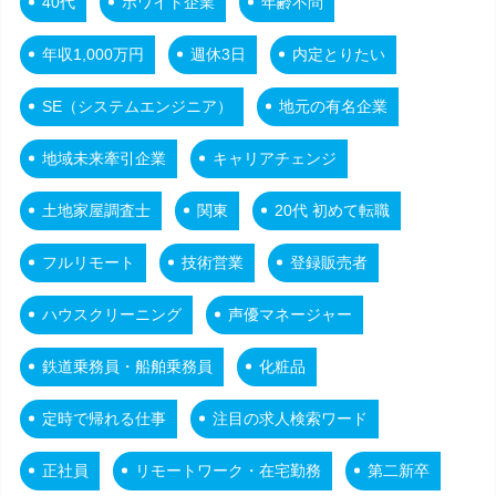
40代
ホワイト企業
年齢不問
年収1,000万円
週休3日
内定とりたい
SE（システムエンジニア）
地元の有名企業
地域未来牽引企業
キャリアチェンジ
土地家屋調査士
関東
20代 初めて転職
フルリモート
技術営業
登録販売者
ハウスクリーニング
声優マネージャー
鉄道乗務員・船舶乗務員
化粧品
定時で帰れる仕事
注目の求人検索ワード
正社員
リモートワーク・在宅勤務
第二新卒