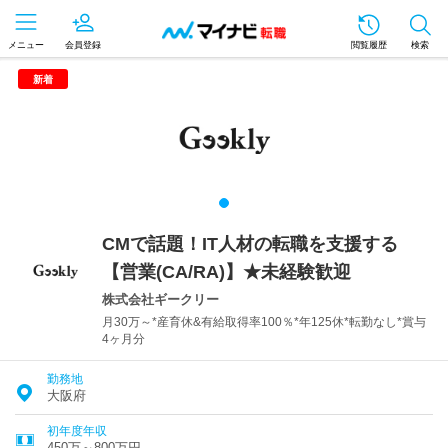
メニュー
会員登録
閲覧履歴
検索
新着
CMで話題！IT人材の転職を支援する
【営業(CA/RA)】★未経験歓迎
株式会社ギークリー
月30万～*産育休&有給取得率100％*年125休*転勤なし*賞与
4ヶ月分
勤務地
大阪府
初年度年収
450万～800万円