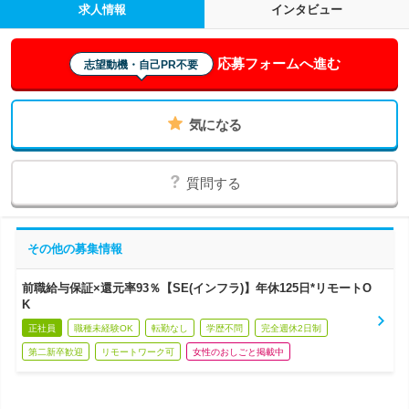
求人情報
インタビュー
応募フォームへ進む
志望動機・自己PR不要
気になる
質問する
その他の募集情報
前職給与保証×還元率93％【SE(インフラ)】年休125日*リモートO
K
正社員
職種未経験OK
転勤なし
学歴不問
完全週休2日制
第二新卒歓迎
リモートワーク可
女性のおしごと掲載中