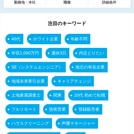
勤務地・本社
職種
詳細条件
注目のキーワード
40代
ホワイト企業
年齢不問
年収1,000万円
週休3日
内定とりたい
SE（システムエンジニア）
地元の有名企業
地域未来牽引企業
キャリアチェンジ
土地家屋調査士
関東
20代 初めて転職
フルリモート
技術営業
登録販売者
ハウスクリーニング
声優マネージャー