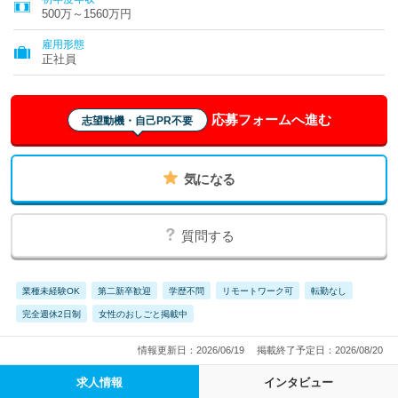
県、愛知県、三重県、滋賀県、京都府、大阪府、兵庫県、奈良
500万～1560万円
県、和歌山県、鳥取県、島根県、岡山県、広島県、山口県、徳島
県、香川県、愛媛県、高知県、福岡県、佐賀県、長崎県、熊本
雇用形態
県、大分県、宮崎県、鹿児島県、沖縄県
正社員
応募フォームへ進む
志望動機・自己PR不要
気になる
質問する
業種未経験OK
第二新卒歓迎
学歴不問
リモートワーク可
転勤なし
完全週休2日制
女性のおしごと掲載中
情報更新日：2026/06/19
掲載終了予定日：2026/08/20
求人情報
インタビュー