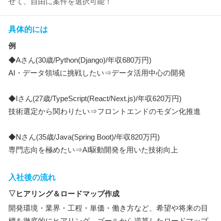
せて、自由に案件を選択可能！
具体的には
例
◆Aさん(30歳/Python(Django)/年収680万円)
AI・データ領域に挑戦したい⇒データ活用中心の開発
◆Iさん(27歳/TypeScript(React/Next.js)/年収620万円)
技術選定から関わりたい⇒フロントエンドのモダン化推進
◆Nさん(35歳/Java(Spring Boot)/年収820万円)
専門志向を極めたい⇒AI駆動開発を用いた技術向上
入社後の流れ
▽ヒアリング＆ロードマップ作成
開発環境・業界・工程・単価・働き方など、希望や将来の目
標を徹底的にヒアリング。ゴールから逆算したロードマップ