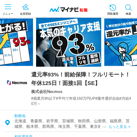
メニュー
会員登録
閲覧履歴
検索
還元率93%！前給保障！フルリモート！
年休125日！面接1回【SE】
株式会社Necmos
#残業月9h以下#平均で年収160万円UP#案件選択自由#月給4
0万～
勤務地
北海道、青森県、岩手県、宮城県、秋田県、山形県、福島県、茨
城県、栃木県、群馬県、埼玉県、千葉県、東京都、神奈川県、富
もっと見る
山県、石川県、福井県、新潟県、山梨県、長野県、岐阜県、静岡
初年度年収