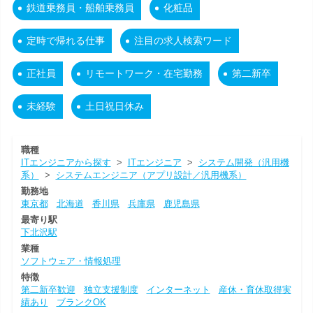
鉄道乗務員・船舶乗務員
化粧品
定時で帰れる仕事
注目の求人検索ワード
正社員
リモートワーク・在宅勤務
第二新卒
未経験
土日祝日休み
職種
ITエンジニアから探す
>
ITエンジニア
>
システム開発（汎用機
系）
>
システムエンジニア（アプリ設計／汎用機系）
勤務地
東京都
北海道
香川県
兵庫県
鹿児島県
最寄り駅
下北沢駅
業種
ソフトウェア・情報処理
特徴
第二新卒歓迎
独立支援制度
インターネット
産休・育休取得実
績あり
ブランクOK