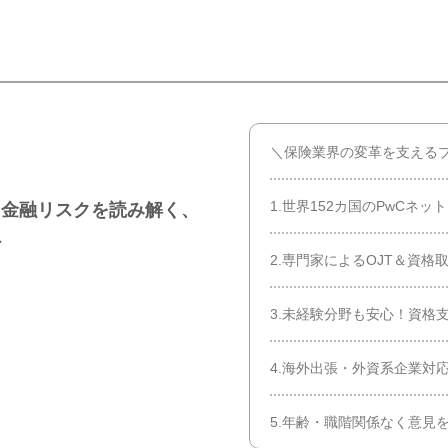
＼保険業界の変革を支える
1.世界152カ国のPwCネ
】金融リスクを読み解く、
へ
2.専門家によるOJT＆資格
3.未経験分野も安心！資格
4.海外出張・外資系企業対
5.年齢・職階関係なく意見