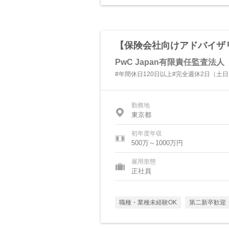
【保険会社向けアドバイザリー(
PwC Japan有限責任監査法人
#年間休日120日以上#完全週休2日（土
勤務地
東京都
初年度年収
500万～1000万円
雇用形態
正社員
職種・業種未経験OK
第二新卒歓迎