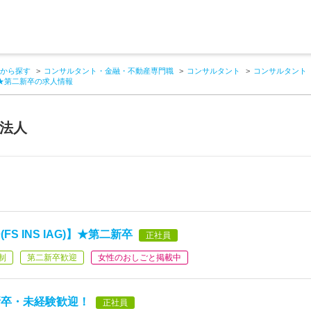
から探す
コンサルタント・金融・不動産専門職
コンサルタント
コンサルタント
)】★第二新卒の求人情報
査法人
 INS IAG)】★第二新卒
正社員
制
第二新卒歓迎
女性のおしごと掲載中
新卒・未経験歓迎！
正社員